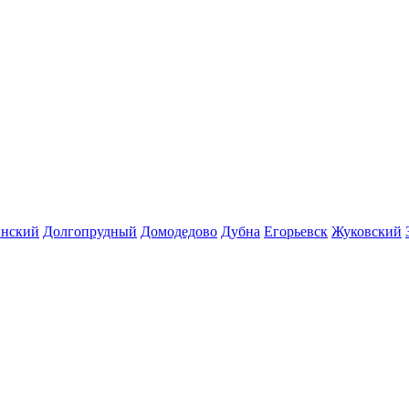
инский
Долгопрудный
Домодедово
Дубна
Егорьевск
Жуковский