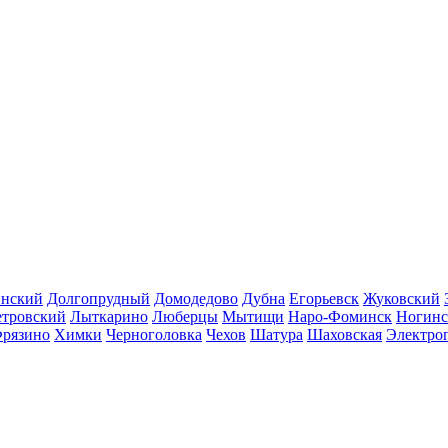
инский
Долгопрудный
Домодедово
Дубна
Егорьевск
Жуковский
етровский
Лыткарино
Люберцы
Мытищи
Наро-Фоминск
Ногинс
рязино
Химки
Черноголовка
Чехов
Шатура
Шаховская
Электро