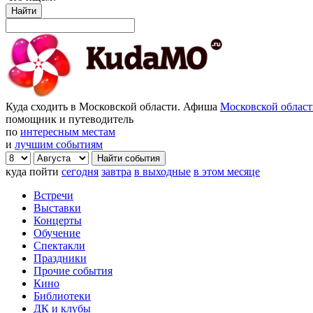
Найти
Куда сходить в Московской области. Афиша
Московской облас
помощник и путеводитель
по
интересным местам
и
лучшим событиям
куда пойти
сегодня
завтра
в выходные
в этом месяце
Встречи
Выставки
Концерты
Обучение
Спектакли
Праздники
Прочие события
Кино
Библиотеки
ДК и клубы