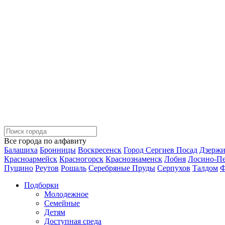
Все города по алфавиту
Балашиха
Бронницы
Воскресенск
Город Сергиев Посад
Дзерж
Красноармейск
Красногорск
Краснознаменск
Лобня
Лосино-П
Пущино
Реутов
Рошаль
Серебряные Пруды
Серпухов
Талдом
Ф
Подборки
Молодежное
Семейные
Детям
Доступная среда