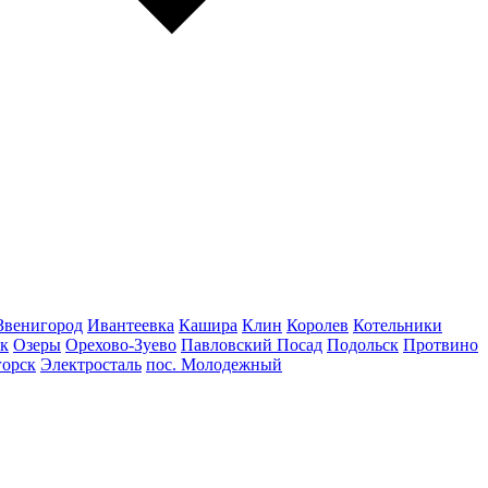
Звенигород
Ивантеевка
Кашира
Клин
Королев
Котельники
к
Озеры
Орехово-Зуево
Павловский Посад
Подольск
Протвино
горск
Электросталь
пос. Молодежный