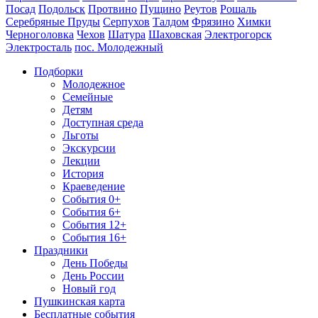
Посад
Подольск
Протвино
Пущино
Реутов
Рошаль
Серебряные Пруды
Серпухов
Талдом
Фрязино
Химки
Черноголовка
Чехов
Шатура
Шаховская
Электрогорск
Электросталь
пос. Молодежный
Подборки
Молодежное
Семейные
Детям
Доступная среда
Льготы
Экскурсии
Лекции
История
Краеведение
События 0+
События 6+
События 12+
События 16+
Праздники
День Победы
День России
Новый год
Пушкинская карта
Бесплатные события