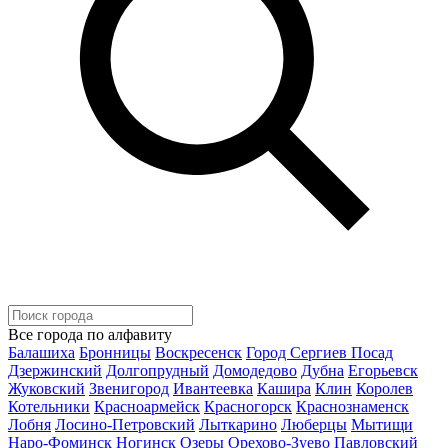
Все города по алфавиту
Балашиха
Бронницы
Воскресенск
Город Сергиев Посад
Дзержинский
Долгопрудный
Домодедово
Дубна
Егорьевск
Жуковский
Звенигород
Ивантеевка
Кашира
Клин
Королев
Котельники
Красноармейск
Красногорск
Краснознаменск
Лобня
Лосино-Петровский
Лыткарино
Люберцы
Мытищи
Наро-Фоминск
Ногинск
Озеры
Орехово-Зуево
Павловский