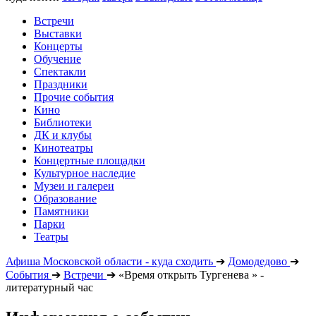
Встречи
Выставки
Концерты
Обучение
Спектакли
Праздники
Прочие события
Кино
Библиотеки
ДК и клубы
Кинотеатры
Концертные площадки
Культурное наследие
Музеи и галереи
Образование
Памятники
Парки
Театры
Афиша Московской области - куда сходить
➔
Домодедово
➔
События
➔
Встречи
➔
«Время открыть Тургенева » -
литературный час