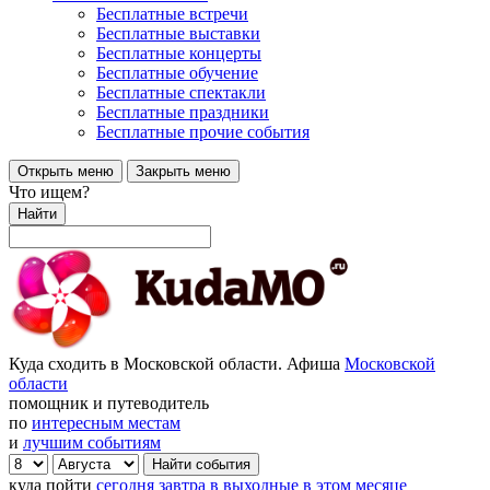
Бесплатные встречи
Бесплатные выставки
Бесплатные концерты
Бесплатные обучение
Бесплатные спектакли
Бесплатные праздники
Бесплатные прочие события
Открыть меню
Закрыть меню
Что ищем?
Найти
Куда сходить в Московской области. Афиша
Московской
области
помощник и путеводитель
по
интересным местам
и
лучшим событиям
куда пойти
сегодня
завтра
в выходные
в этом месяце