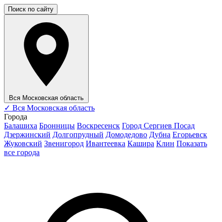
Поиск по сайту
Вся Московская область
✓
Вся Московская область
Города
Балашиха
Бронницы
Воскресенск
Город Сергиев Посад
Дзержинский
Долгопрудный
Домодедово
Дубна
Егорьевск
Жуковский
Звенигород
Ивантеевка
Кашира
Клин
Показать
все города