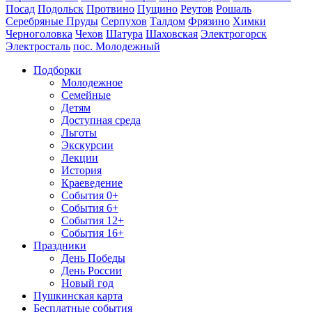
Посад
Подольск
Протвино
Пущино
Реутов
Рошаль
Серебряные Пруды
Серпухов
Талдом
Фрязино
Химки
Черноголовка
Чехов
Шатура
Шаховская
Электрогорск
Электросталь
пос. Молодежный
Подборки
Молодежное
Семейные
Детям
Доступная среда
Льготы
Экскурсии
Лекции
История
Краеведение
События 0+
События 6+
События 12+
События 16+
Праздники
День Победы
День России
Новый год
Пушкинская карта
Бесплатные события