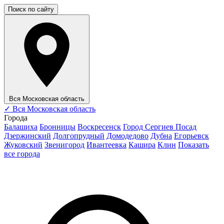
Поиск по сайту
Вся Московская область
✓
Вся Московская область
Города
Балашиха
Бронницы
Воскресенск
Город Сергиев Посад
Дзержинский
Долгопрудный
Домодедово
Дубна
Егорьевск
Жуковский
Звенигород
Ивантеевка
Кашира
Клин
Показать
все города