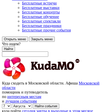
Бесплатные встречи
Бесплатные выставки
Бесплатные концерты
Бесплатные обучение
Бесплатные спектакли
Бесплатные праздники
Бесплатные прочие события
Открыть меню
Закрыть меню
Что ищем?
Найти
Куда сходить в Московской области. Афиша
Московской
области
помощник и путеводитель
по
интересным местам
и
лучшим событиям
куда пойти
сегодня
завтра
в выходные
в этом месяце