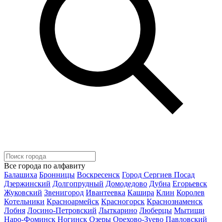
Все города по алфавиту
Балашиха
Бронницы
Воскресенск
Город Сергиев Посад
Дзержинский
Долгопрудный
Домодедово
Дубна
Егорьевск
Жуковский
Звенигород
Ивантеевка
Кашира
Клин
Королев
Котельники
Красноармейск
Красногорск
Краснознаменск
Лобня
Лосино-Петровский
Лыткарино
Люберцы
Мытищи
Наро-Фоминск
Ногинск
Озеры
Орехово-Зуево
Павловский