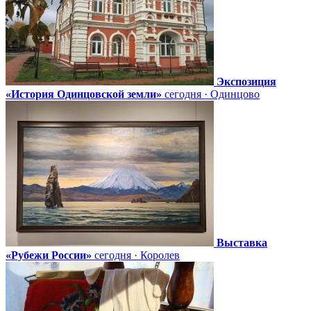
Экспозиция
«История Одинцовской земли»
сегодня · Одинцово
Выставка
«Рубежи России»
сегодня · Королев