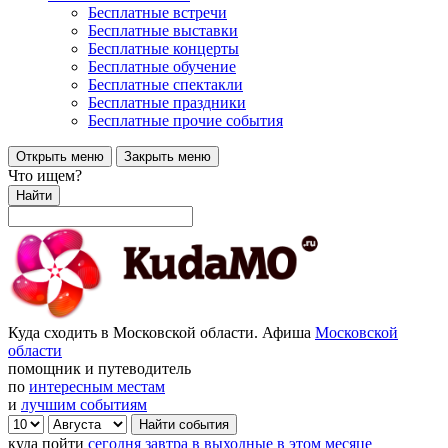
Бесплатные встречи
Бесплатные выставки
Бесплатные концерты
Бесплатные обучение
Бесплатные спектакли
Бесплатные праздники
Бесплатные прочие события
Открыть меню
Закрыть меню
Что ищем?
Найти
Куда сходить в Московской области. Афиша
Московской
области
помощник и путеводитель
по
интересным местам
и
лучшим событиям
куда пойти
сегодня
завтра
в выходные
в этом месяце