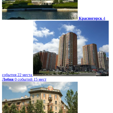
Красногорск
4
события
22 места
Лобня
0 событий
15 мест