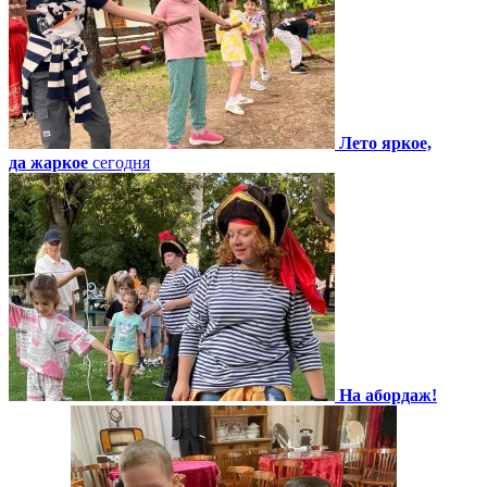
Лето яркое,
да жаркое
сегодня
На абордаж!