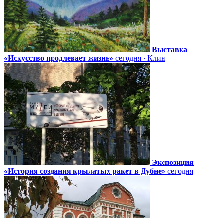
Выставка
«Искусство продлевает жизнь»
сегодня · Клин
Экспозиция
«История создания крылатых ракет в Дубне»
сегодня