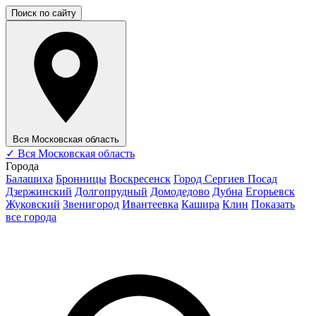
Поиск по сайту
Вся Московская область
✓
Вся Московская область
Города
Балашиха
Бронницы
Воскресенск
Город Сергиев Посад
Дзержинский
Долгопрудный
Домодедово
Дубна
Егорьевск
Жуковский
Звенигород
Ивантеевка
Кашира
Клин
Показать
все города