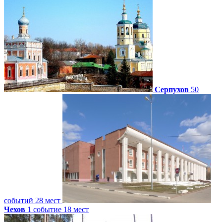
Серпухов
50
событий
28 мест
Чехов
1 событие
18 мест