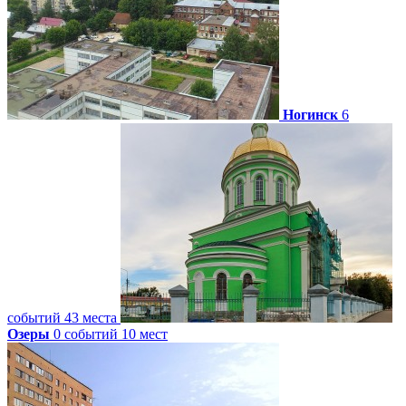
Ногинск
6
событий
43 места
Озеры
0 событий
10 мест