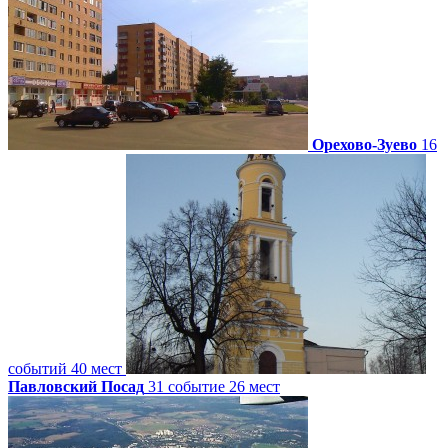
Орехово-Зуево
16
событий
40 мест
Павловский Посад
31 событие
26 мест