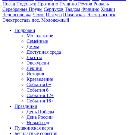
Посад
Подольск
Протвино
Пущино
Реутов
Рошаль
Серебряные Пруды
Серпухов
Талдом
Фрязино
Химки
Черноголовка
Чехов
Шатура
Шаховская
Электрогорск
Электросталь
пос. Молодежный
Подборки
Молодежное
Семейные
Детям
Доступная среда
Льготы
Экскурсии
Лекции
История
Краеведение
События 0+
События 6+
События 12+
События 16+
Праздники
День Победы
День России
Новый год
Пушкинская карта
Бесплатные события