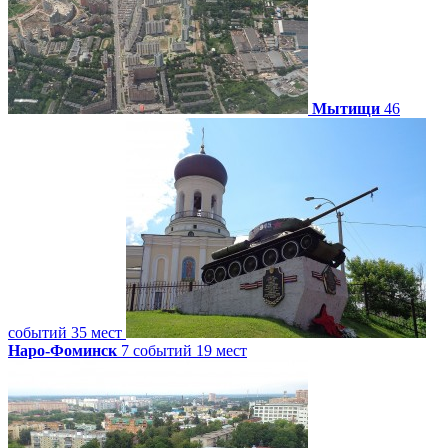
Мытищи
46
событий
35 мест
Наро-Фоминск
7 событий
19 мест