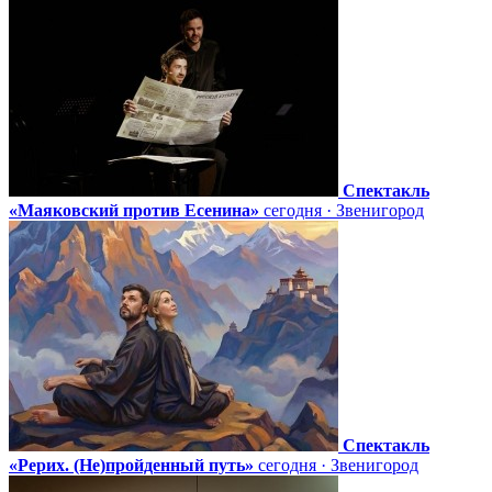
Спектакль
«Маяковский против Есенина»
сегодня · Звенигород
Спектакль
«Рерих. (Не)пройденный путь»
сегодня · Звенигород