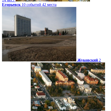
14 мест
Егорьевск
10 событий
42 места
Жуковский
2