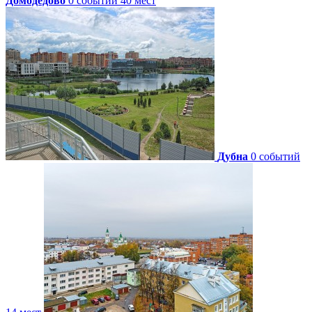
Домодедово
0 событий
40 мест
Дубна
0 событий