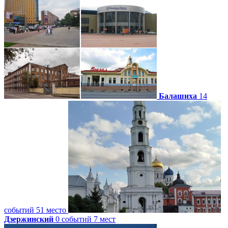
Балашиха
14
событий
51 место
Дзержинский
0 событий
7 мест