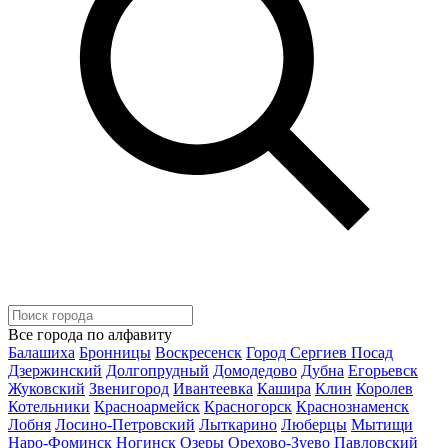
Все города по алфавиту
Балашиха
Бронницы
Воскресенск
Город Сергиев Посад
Дзержинский
Долгопрудный
Домодедово
Дубна
Егорьевск
Жуковский
Звенигород
Ивантеевка
Кашира
Клин
Королев
Котельники
Красноармейск
Красногорск
Краснознаменск
Лобня
Лосино-Петровский
Лыткарино
Люберцы
Мытищи
Наро-Фоминск
Ногинск
Озеры
Орехово-Зуево
Павловский