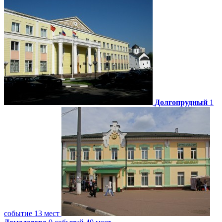
Долгопрудный
1
событие
13 мест