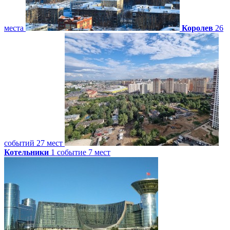
места
Королев
26
событий
27 мест
Котельники
1 событие
7 мест