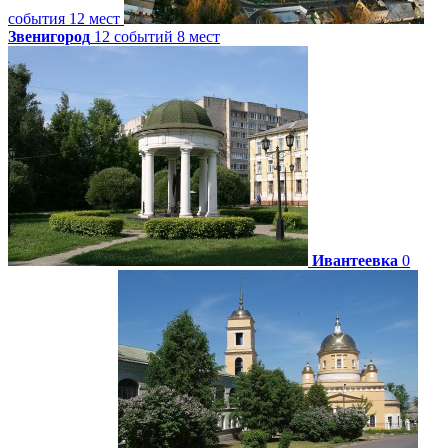
события
12 мест
Звенигород
12 событий
8 мест
Ивантеевка
0