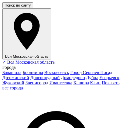
Поиск по сайту
Вся Московская область
✓
Вся Московская область
Города
Балашиха
Бронницы
Воскресенск
Город Сергиев Посад
Дзержинский
Долгопрудный
Домодедово
Дубна
Егорьевск
Жуковский
Звенигород
Ивантеевка
Кашира
Клин
Показать
все города