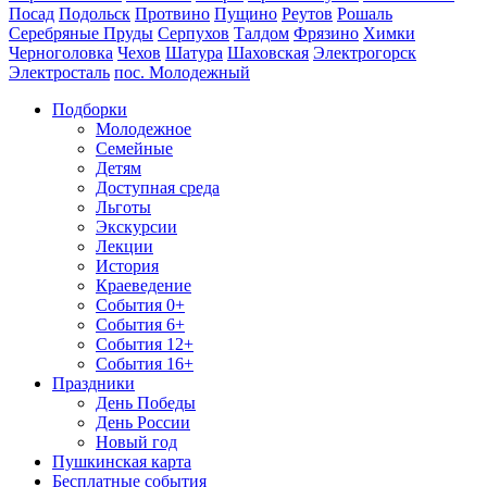
Посад
Подольск
Протвино
Пущино
Реутов
Рошаль
Серебряные Пруды
Серпухов
Талдом
Фрязино
Химки
Черноголовка
Чехов
Шатура
Шаховская
Электрогорск
Электросталь
пос. Молодежный
Подборки
Молодежное
Семейные
Детям
Доступная среда
Льготы
Экскурсии
Лекции
История
Краеведение
События 0+
События 6+
События 12+
События 16+
Праздники
День Победы
День России
Новый год
Пушкинская карта
Бесплатные события