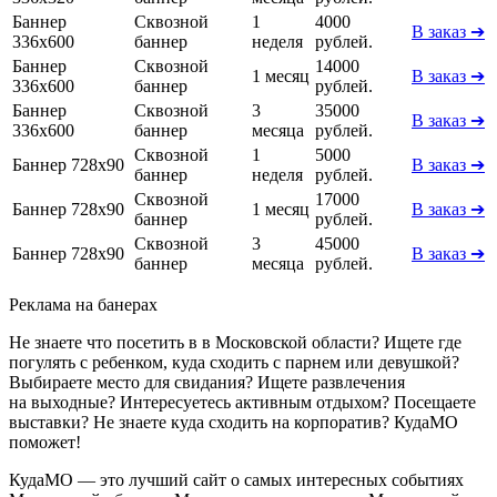
Баннер
Сквозной
1
4000
В заказ ➔
336x600
баннер
неделя
рублей.
Баннер
Сквозной
14000
1 месяц
В заказ ➔
336x600
баннер
рублей.
Баннер
Сквозной
3
35000
В заказ ➔
336x600
баннер
месяца
рублей.
Сквозной
1
5000
Баннер 728х90
В заказ ➔
баннер
неделя
рублей.
Сквозной
17000
Баннер 728х90
1 месяц
В заказ ➔
баннер
рублей.
Сквозной
3
45000
Баннер 728х90
В заказ ➔
баннер
месяца
рублей.
Реклама на банерах
Не знаете что посетить в в Московской области? Ищете где
погулять с ребенком, куда сходить с парнем или девушкой?
Выбираете место для свидания? Ищете развлечения
на выходные? Интересуетесь активным отдыхом? Посещаете
выставки? Не знаете куда сходить на корпоратив? КудаМО
поможет!
КудаМО — это лучший сайт о самых интересных событиях