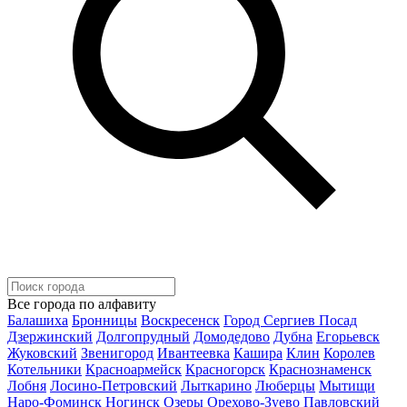
Все города по алфавиту
Балашиха
Бронницы
Воскресенск
Город Сергиев Посад
Дзержинский
Долгопрудный
Домодедово
Дубна
Егорьевск
Жуковский
Звенигород
Ивантеевка
Кашира
Клин
Королев
Котельники
Красноармейск
Красногорск
Краснознаменск
Лобня
Лосино-Петровский
Лыткарино
Люберцы
Мытищи
Наро-Фоминск
Ногинск
Озеры
Орехово-Зуево
Павловский