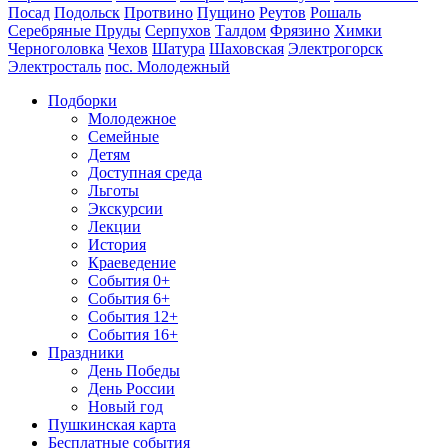
Посад
Подольск
Протвино
Пущино
Реутов
Рошаль
Серебряные Пруды
Серпухов
Талдом
Фрязино
Химки
Черноголовка
Чехов
Шатура
Шаховская
Электрогорск
Электросталь
пос. Молодежный
Подборки
Молодежное
Семейные
Детям
Доступная среда
Льготы
Экскурсии
Лекции
История
Краеведение
События 0+
События 6+
События 12+
События 16+
Праздники
День Победы
День России
Новый год
Пушкинская карта
Бесплатные события