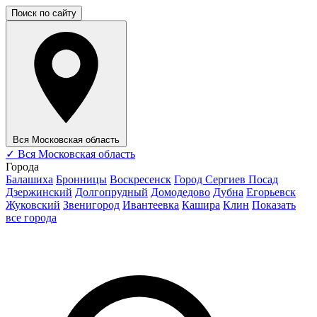
Поиск по сайту
Вся Московская область
✓
Вся Московская область
Города
Балашиха
Бронницы
Воскресенск
Город Сергиев Посад
Дзержинский
Долгопрудный
Домодедово
Дубна
Егорьевск
Жуковский
Звенигород
Ивантеевка
Кашира
Клин
Показать
все города