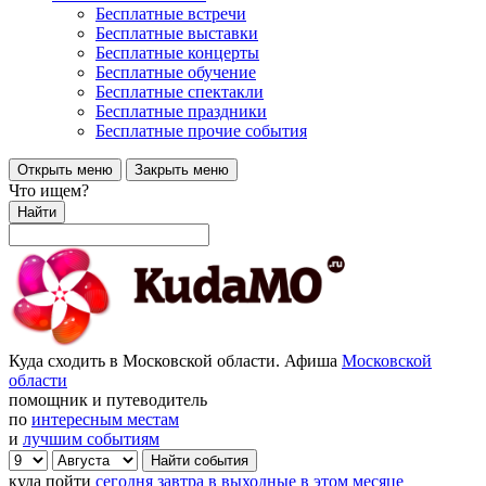
Бесплатные встречи
Бесплатные выставки
Бесплатные концерты
Бесплатные обучение
Бесплатные спектакли
Бесплатные праздники
Бесплатные прочие события
Открыть меню
Закрыть меню
Что ищем?
Найти
Куда сходить в Московской области. Афиша
Московской
области
помощник и путеводитель
по
интересным местам
и
лучшим событиям
куда пойти
сегодня
завтра
в выходные
в этом месяце