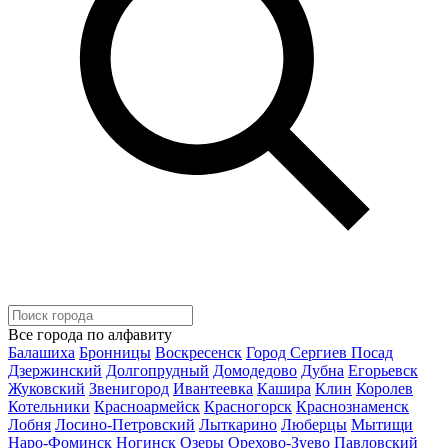
Все города по алфавиту
Балашиха
Бронницы
Воскресенск
Город Сергиев Посад
Дзержинский
Долгопрудный
Домодедово
Дубна
Егорьевск
Жуковский
Звенигород
Ивантеевка
Кашира
Клин
Королев
Котельники
Красноармейск
Красногорск
Краснознаменск
Лобня
Лосино-Петровский
Лыткарино
Люберцы
Мытищи
Наро-Фоминск
Ногинск
Озеры
Орехово-Зуево
Павловский