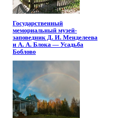
Государственный
мемориальный музей-
заповедник Д. И. Менделеева
и А. А. Блока — Усадьба
Боблово