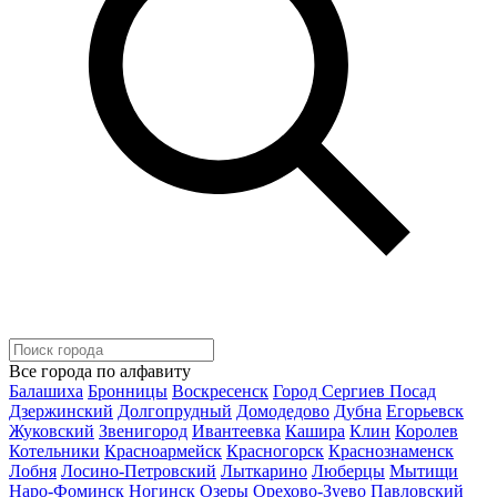
Все города по алфавиту
Балашиха
Бронницы
Воскресенск
Город Сергиев Посад
Дзержинский
Долгопрудный
Домодедово
Дубна
Егорьевск
Жуковский
Звенигород
Ивантеевка
Кашира
Клин
Королев
Котельники
Красноармейск
Красногорск
Краснознаменск
Лобня
Лосино-Петровский
Лыткарино
Люберцы
Мытищи
Наро-Фоминск
Ногинск
Озеры
Орехово-Зуево
Павловский