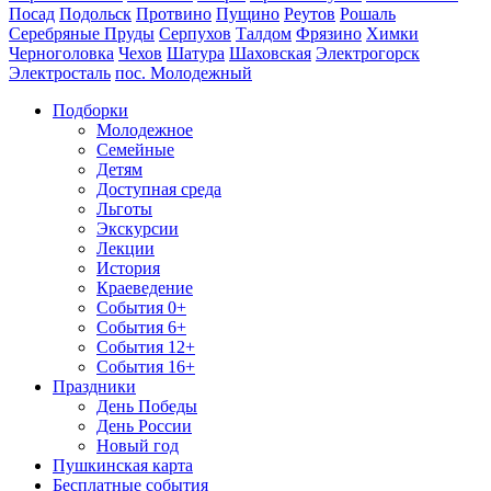
Посад
Подольск
Протвино
Пущино
Реутов
Рошаль
Серебряные Пруды
Серпухов
Талдом
Фрязино
Химки
Черноголовка
Чехов
Шатура
Шаховская
Электрогорск
Электросталь
пос. Молодежный
Подборки
Молодежное
Семейные
Детям
Доступная среда
Льготы
Экскурсии
Лекции
История
Краеведение
События 0+
События 6+
События 12+
События 16+
Праздники
День Победы
День России
Новый год
Пушкинская карта
Бесплатные события