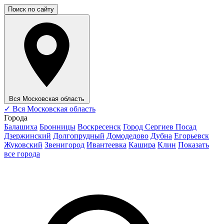
Поиск по сайту
Вся Московская область
✓
Вся Московская область
Города
Балашиха
Бронницы
Воскресенск
Город Сергиев Посад
Дзержинский
Долгопрудный
Домодедово
Дубна
Егорьевск
Жуковский
Звенигород
Ивантеевка
Кашира
Клин
Показать
все города