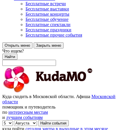
Бесплатные встречи
Бесплатные выставки
Бесплатные концерты
Бесплатные обучение
Бесплатные спектакли
Бесплатные праздники
Бесплатные прочие события
Открыть меню
Закрыть меню
Что ищем?
Найти
Куда сходить в Московской области. Афиша
Московской
области
помощник и путеводитель
по
интересным местам
и
лучшим событиям
куда пойти
сегодня
завтра
в выходные
в этом месяце