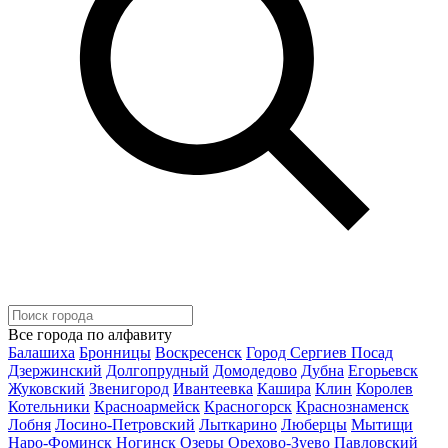
Все города по алфавиту
Балашиха
Бронницы
Воскресенск
Город Сергиев Посад
Дзержинский
Долгопрудный
Домодедово
Дубна
Егорьевск
Жуковский
Звенигород
Ивантеевка
Кашира
Клин
Королев
Котельники
Красноармейск
Красногорск
Краснознаменск
Лобня
Лосино-Петровский
Лыткарино
Люберцы
Мытищи
Наро-Фоминск
Ногинск
Озеры
Орехово-Зуево
Павловский