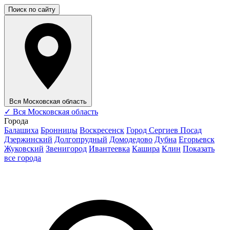
Поиск по сайту
Вся Московская область
✓
Вся Московская область
Города
Балашиха
Бронницы
Воскресенск
Город Сергиев Посад
Дзержинский
Долгопрудный
Домодедово
Дубна
Егорьевск
Жуковский
Звенигород
Ивантеевка
Кашира
Клин
Показать
все города