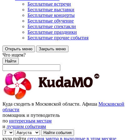
Бесплатные встречи
Бесплатные выставки
Бесплатные концерты
Бесплатные обучение
Бесплатные спектакли
Бесплатные праздники
Бесплатные прочие события
Открыть меню
Закрыть меню
Что ищем?
Найти
Куда сходить в Московской области. Афиша
Московской
области
помощник и путеводитель
по
интересным местам
и
лучшим событиям
куда пойти
сегодня
завтра
в выходные
в этом месяце