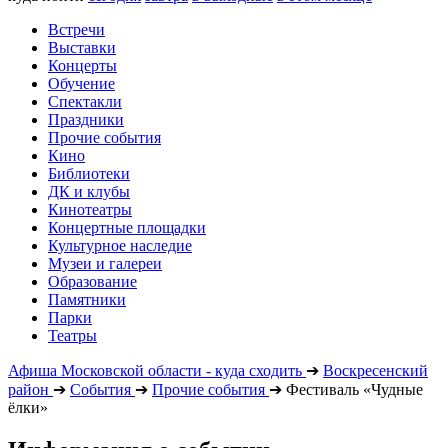
Встречи
Выставки
Концерты
Обучение
Спектакли
Праздники
Прочие события
Кино
Библиотеки
ДК и клубы
Кинотеатры
Концертные площадки
Культурное наследие
Музеи и галереи
Образование
Памятники
Парки
Театры
Афиша Московской области - куда сходить
➔
Воскресенский
район
➔
События
➔
Прочие события
➔
Фестиваль «Чудные
ёлки»