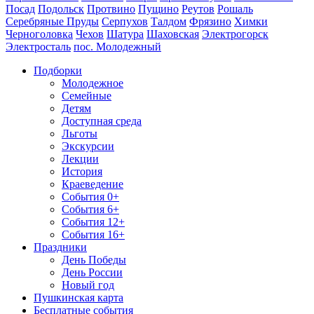
Посад
Подольск
Протвино
Пущино
Реутов
Рошаль
Серебряные Пруды
Серпухов
Талдом
Фрязино
Химки
Черноголовка
Чехов
Шатура
Шаховская
Электрогорск
Электросталь
пос. Молодежный
Подборки
Молодежное
Семейные
Детям
Доступная среда
Льготы
Экскурсии
Лекции
История
Краеведение
События 0+
События 6+
События 12+
События 16+
Праздники
День Победы
День России
Новый год
Пушкинская карта
Бесплатные события