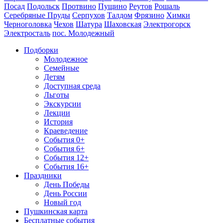
Посад
Подольск
Протвино
Пущино
Реутов
Рошаль
Серебряные Пруды
Серпухов
Талдом
Фрязино
Химки
Черноголовка
Чехов
Шатура
Шаховская
Электрогорск
Электросталь
пос. Молодежный
Подборки
Молодежное
Семейные
Детям
Доступная среда
Льготы
Экскурсии
Лекции
История
Краеведение
События 0+
События 6+
События 12+
События 16+
Праздники
День Победы
День России
Новый год
Пушкинская карта
Бесплатные события