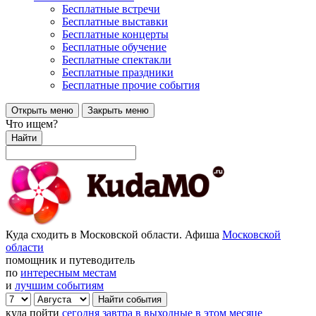
Бесплатные встречи
Бесплатные выставки
Бесплатные концерты
Бесплатные обучение
Бесплатные спектакли
Бесплатные праздники
Бесплатные прочие события
Открыть меню
Закрыть меню
Что ищем?
Найти
Куда сходить в Московской области. Афиша
Московской
области
помощник и путеводитель
по
интересным местам
и
лучшим событиям
куда пойти
сегодня
завтра
в выходные
в этом месяце