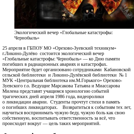
Экологический вечер «Глобальные катастрофы:
Чернобыль»
25 апреля в ГБПОУ МО «Орехово-Зуевский техникум»
г.Ликино-Дулёво
состоится экологический вечер
«Глобальные катастрофы: Чернобыль» — ко Дню памяти
погибших в радиационных авариях и катастрофах.
Мероприятие будет организовано сотрудниками
Кабановской
сельской библиотеки
и Ликино-Дулёвской библиотеки № 1
МУК «Центральная библиотека им.М.Горького» Орехово-
Зуевского г.о. Ведущие Марсакова Татьяна и Миассарова
Милена представят учащимся хронологию событий
трагических дней апреля 1986 года, видеоролики
о ликвидации аварии.
Студенты прочтут стихи в память
о погибших ликвидаторах.
Возвратиться к событиям тех лет,
научиться воспринимать чужую беду, чужую боль как свою
собственную, воспитывать ответственность за всё, что
происходит вокруг — цель таких мероприятий.