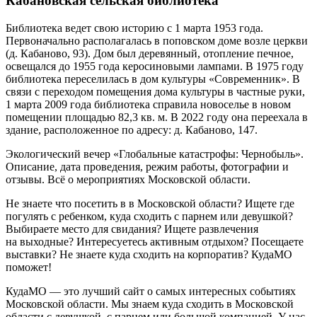
Кабановская сельская библиотека
Библиотека ведет свою историю с 1 марта 1953 года.
Первоначально располагалась в поповском доме возле церкви
(д. Кабаново, 93). Дом был деревянный, отопление печное,
освещался до 1955 года керосиновыми лампами. В 1975 году
библиотека переселилась в дом культуры «Современник». В
связи с переходом помещения дома культуры в частные руки,
1 марта 2009 года библиотека справила новоселье в новом
помещении площадью 82,3 кв. м. В 2022 году она переехала в
здание, расположенное по адресу: д. Кабаново, 147.
Экологический вечер «Глобальные катастрофы: Чернобыль».
Описание, дата проведения, режим работы, фотографии и
отзывы. Всё о мероприятиях Московской области.
Не знаете что посетить в в Московской области? Ищете где
погулять с ребенком, куда сходить с парнем или девушкой?
Выбираете место для свидания? Ищете развлечения
на выходные? Интересуетесь активным отдыхом? Посещаете
выставки? Не знаете куда сходить на корпоратив? КудаМО
поможет!
КудаМО — это лучший сайт о самых интересных событиях
Московской области. Мы знаем куда сходить в Московской
области с девушкой, с парнем или большой компанией. У нас