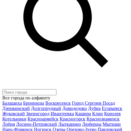
Все города по алфавиту
Балашиха
Бронницы
Воскресенск
Город Сергиев Посад
Дзержинский
Долгопрудный
Домодедово
Дубна
Егорьевск
Жуковский
Звенигород
Ивантеевка
Кашира
Клин
Королев
Котельники
Красноармейск
Красногорск
Краснознаменск
Лобня
Лосино-Петровский
Лыткарино
Люберцы
Мытищи
Наро-Фоминск
Ногинск
Озеры
Орехово-Зуево
Павловский