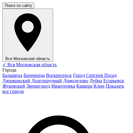
Поиск по сайту
Вся Московская область
✓
Вся Московская область
Города
Балашиха
Бронницы
Воскресенск
Город Сергиев Посад
Дзержинский
Долгопрудный
Домодедово
Дубна
Егорьевск
Жуковский
Звенигород
Ивантеевка
Кашира
Клин
Показать
все города