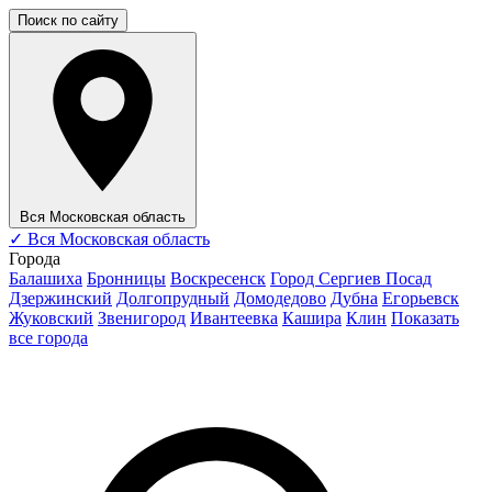
Поиск по сайту
Вся Московская область
✓
Вся Московская область
Города
Балашиха
Бронницы
Воскресенск
Город Сергиев Посад
Дзержинский
Долгопрудный
Домодедово
Дубна
Егорьевск
Жуковский
Звенигород
Ивантеевка
Кашира
Клин
Показать
все города