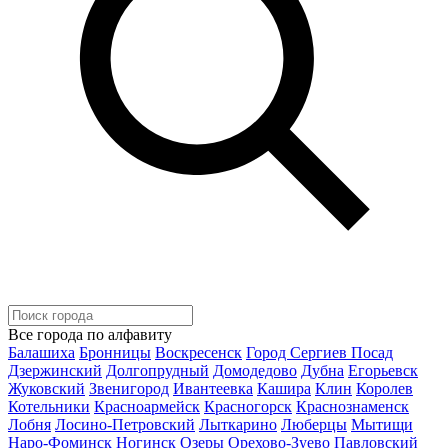
Все города по алфавиту
Балашиха
Бронницы
Воскресенск
Город Сергиев Посад
Дзержинский
Долгопрудный
Домодедово
Дубна
Егорьевск
Жуковский
Звенигород
Ивантеевка
Кашира
Клин
Королев
Котельники
Красноармейск
Красногорск
Краснознаменск
Лобня
Лосино-Петровский
Лыткарино
Люберцы
Мытищи
Наро-Фоминск
Ногинск
Озеры
Орехово-Зуево
Павловский