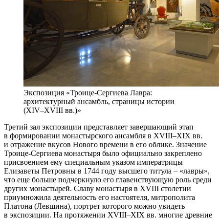
Экспозиция «Троице-Сергиева Лавра:
архитектурный ансамбль, страницы истории
(XIV–XVIII вв.)»
Третий зал экспозиции представляет завершающий этап
в формировании монастырского ансамбля в XVIII–XIX вв.
и отражение вкусов Нового времени в его облике.
Значение
Троице-Сергиева монастыря было официально закреплено
присвоением ему специальным указом императрицы
Елизаветы Петровны в 1744 году высшего титула – «лавры»,
что еще больше подчеркнуло его главенствующую роль среди
других монастырей. Славу монастыря в XVIII столетии
приумножила деятельность его настоятеля, митрополита
Платона (Левшина), портрет которого можно увидеть
в экспозиции.
На протяжении XVIII–XIX вв. многие древние