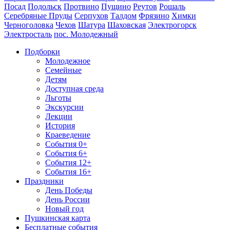
Посад
Подольск
Протвино
Пущино
Реутов
Рошаль
Серебряные Пруды
Серпухов
Талдом
Фрязино
Химки
Черноголовка
Чехов
Шатура
Шаховская
Электрогорск
Электросталь
пос. Молодежный
Подборки
Молодежное
Семейные
Детям
Доступная среда
Льготы
Экскурсии
Лекции
История
Краеведение
События 0+
События 6+
События 12+
События 16+
Праздники
День Победы
День России
Новый год
Пушкинская карта
Бесплатные события