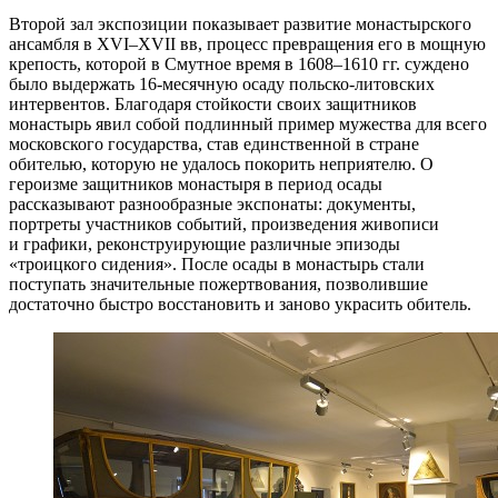
Второй зал экспозиции показывает развитие монастырского
ансамбля в ХVI–XVII вв, процесс превращения его в мощную
крепость, которой в Смутное время в 1608–1610 гг. суждено
было выдержать 16-месячную осаду польско-литовских
интервентов. Благодаря стойкости своих защитников
монастырь явил собой подлинный пример мужества для всего
московского государства, став единственной в стране
обителью, которую не удалось покорить неприятелю.
О
героизме защитников монастыря в период осады
рассказывают разнообразные экспонаты: документы,
портреты участников событий, произведения живописи
и графики, реконструирующие различные эпизоды
«троицкого сидения».
После осады в монастырь стали
поступать значительные пожертвования, позволившие
достаточно быстро восстановить и заново украсить обитель.