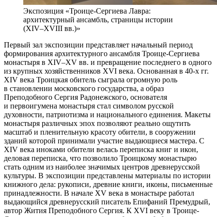
Экспозиция «Троице-Сергиева Лавра:
архитектурный ансамбль, страницы истории
(XIV–XVIII вв.)»
Первый зал экспозиции представляет начальный период
формирования архитектурного ансамбля Троице-Сергиева
монастыря в ХIV–ХV вв. и превращение последнего в одного
из крупных хозяйственников ХVI века.
Основанная в 40-х гг.
XIV века Троицкая обитель сыграла огромную роль
в становлении московского государства, а образ
Преподобного Сергия Радонежского, основателя
и первоигумена монастыря стал символом русской
духовности, патриотизма и национального единения.
Макеты
монастыря различных эпох позволяют реально ощутить
масштаб и пленительную красоту обители, в сооружении
зданий которой принимали участие выдающиеся мастера.
С
XIV века иноками обители велась переписка книг и икон,
деловая переписка, что позволило Троицкому монастырю
стать одним из наиболее значимых центров древнерусской
культуры. В экспозиции представлены материалы по истории
книжного дела: рукописи, древние книги, иконы, письменные
принадлежности. В начале XV века в монастыре работал
выдающийся древнерусский писатель Епифаний Премудрый,
автор Жития Преподобного Сергия.
К XVI веку в Троице-