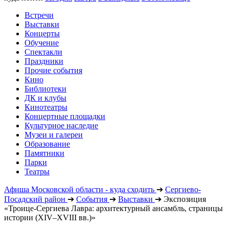
Встречи
Выставки
Концерты
Обучение
Спектакли
Праздники
Прочие события
Кино
Библиотеки
ДК и клубы
Кинотеатры
Концертные площадки
Культурное наследие
Музеи и галереи
Образование
Памятники
Парки
Театры
Афиша Московской области - куда сходить
➔
Сергиево-
Посадский район
➔
События
➔
Выставки
➔
Экспозиция
«Троице-Сергиева Лавра: архитектурный ансамбль, страницы
истории (XIV–XVIII вв.)»