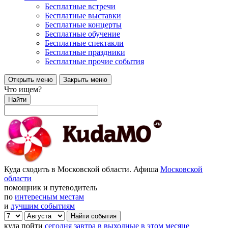
Бесплатные встречи
Бесплатные выставки
Бесплатные концерты
Бесплатные обучение
Бесплатные спектакли
Бесплатные праздники
Бесплатные прочие события
Открыть меню
Закрыть меню
Что ищем?
Найти
Куда сходить в Московской области. Афиша
Московской
области
помощник и путеводитель
по
интересным местам
и
лучшим событиям
куда пойти
сегодня
завтра
в выходные
в этом месяце