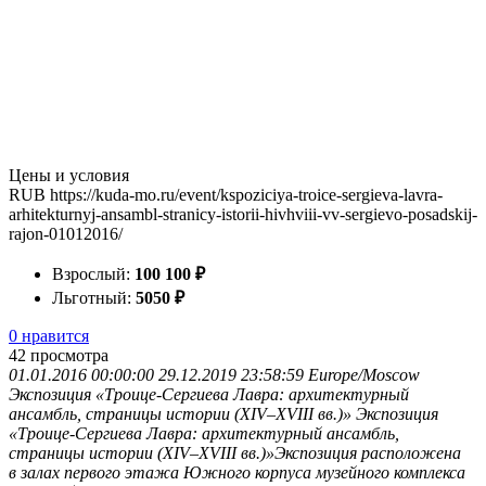
Цены и условия
RUB
https://kuda-mo.ru/event/kspoziciya-troice-sergieva-lavra-
arhitekturnyj-ansambl-stranicy-istorii-hivhviii-vv-sergievo-posadskij-
rajon-01012016/
Взрослый:
100
100
₽
Льготный:
50
50
₽
0 нравится
42
просмотра
01.01.2016 00:00:00
29.12.2019 23:58:59
Europe/Moscow
Экспозиция «Троице-Сергиева Лавра: архитектурный
ансамбль, страницы истории (XIV–XVIII вв.)»
Экспозиция
«Троице-Сергиева Лавра: архитектурный ансамбль,
страницы истории (XIV–XVIII вв.)»Экспозиция расположена
в залах первого этажа Южного корпуса музейного комплекса