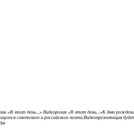
лик «В этот день...»
Видеоролик «В этот день...»К дню рождени
щегося советского и российского поэта.Видеопрезентация буд
dar