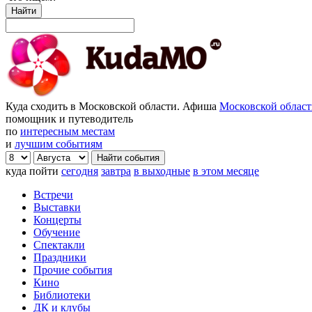
Найти
Куда сходить в Московской области. Афиша
Московской облас
помощник и путеводитель
по
интересным местам
и
лучшим событиям
куда пойти
сегодня
завтра
в выходные
в этом месяце
Встречи
Выставки
Концерты
Обучение
Спектакли
Праздники
Прочие события
Кино
Библиотеки
ДК и клубы