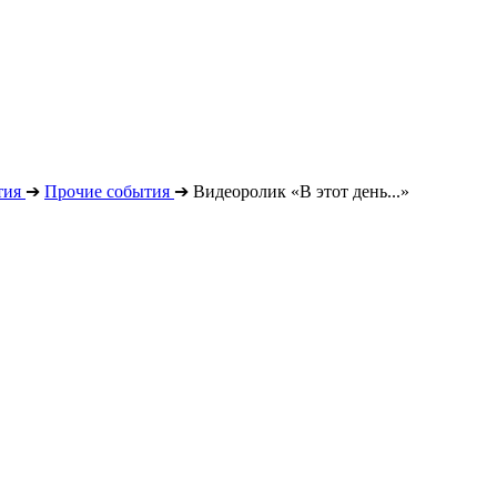
тия
➔
Прочие события
➔
Видеоролик «В этот день...»