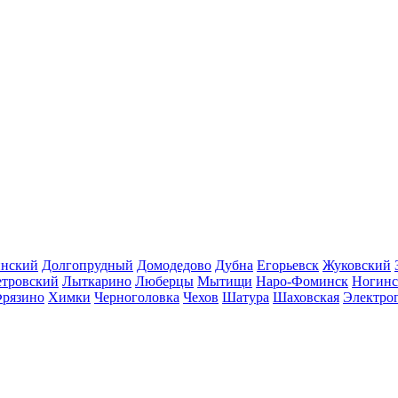
инский
Долгопрудный
Домодедово
Дубна
Егорьевск
Жуковский
етровский
Лыткарино
Люберцы
Мытищи
Наро-Фоминск
Ногинс
рязино
Химки
Черноголовка
Чехов
Шатура
Шаховская
Электро