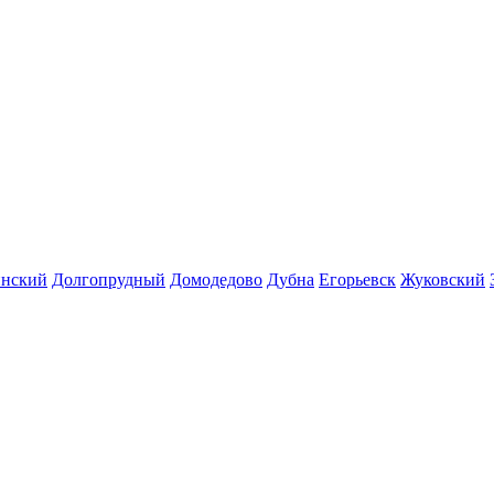
инский
Долгопрудный
Домодедово
Дубна
Егорьевск
Жуковский