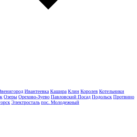
Звенигород
Ивантеевка
Кашира
Клин
Королев
Котельники
к
Озеры
Орехово-Зуево
Павловский Посад
Подольск
Протвино
горск
Электросталь
пос. Молодежный