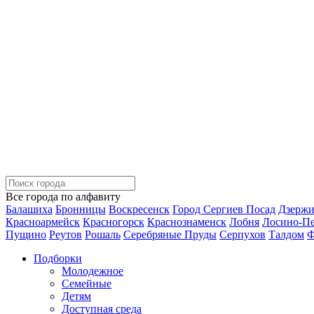
Все города по алфавиту
Балашиха
Бронницы
Воскресенск
Город Сергиев Посад
Дзерж
Красноармейск
Красногорск
Краснознаменск
Лобня
Лосино-П
Пущино
Реутов
Рошаль
Серебряные Пруды
Серпухов
Талдом
Ф
Подборки
Молодежное
Семейные
Детям
Доступная среда