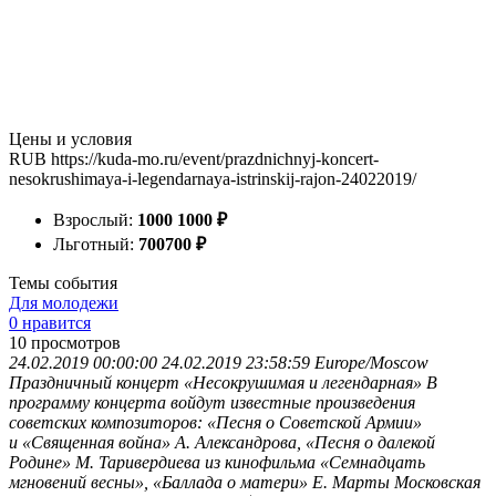
Цены и условия
RUB
https://kuda-mo.ru/event/prazdnichnyj-koncert-
nesokrushimaya-i-legendarnaya-istrinskij-rajon-24022019/
Взрослый:
1000
1000
₽
Льготный:
700
700
₽
Темы события
Для молодежи
0 нравится
10
просмотров
24.02.2019 00:00:00
24.02.2019 23:58:59
Europe/Moscow
Праздничный концерт «Несокрушимая и легендарная»
В
программу концерта войдут известные произведения
советских композиторов: «Песня о Советской Армии»
и «Священная война» А. Александрова, «Песня о далекой
Родине» М. Таривердиева из кинофильма «Семнадцать
мгновений весны», «Баллада о матери» Е. Марты
Московская