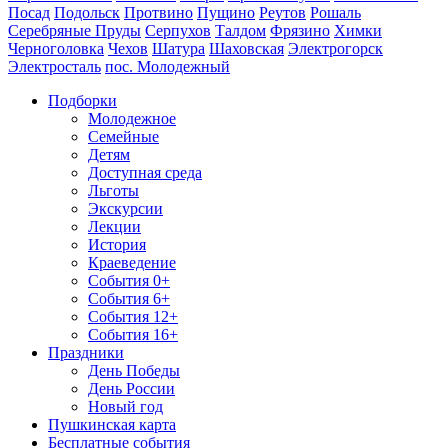
Посад
Подольск
Протвино
Пущино
Реутов
Рошаль
Серебряные Пруды
Серпухов
Талдом
Фрязино
Химки
Черноголовка
Чехов
Шатура
Шаховская
Электрогорск
Электросталь
пос. Молодежный
Подборки
Молодежное
Семейные
Детям
Доступная среда
Льготы
Экскурсии
Лекции
История
Краеведение
События 0+
События 6+
События 12+
События 16+
Праздники
День Победы
День России
Новый год
Пушкинская карта
Бесплатные события