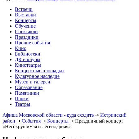
Встречи
Выставки
Концерты
Обучение
Спектакли
Праздники
Прочие события
Кино
Библиотеки
ДК и клубы
Кинотеатры
Концертные площадки
Культурное наследие
Музеи и галереи
Образование
Памятники
Парки
Театры
Афиша Московской области - куда сходить
➔
Истринский
район
➔
События
➔
Концерты
➔
Праздничный концерт
«Несокрушимая и легендарная»