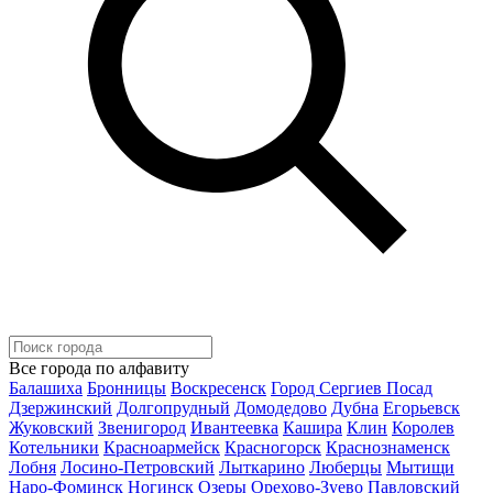
Все города по алфавиту
Балашиха
Бронницы
Воскресенск
Город Сергиев Посад
Дзержинский
Долгопрудный
Домодедово
Дубна
Егорьевск
Жуковский
Звенигород
Ивантеевка
Кашира
Клин
Королев
Котельники
Красноармейск
Красногорск
Краснознаменск
Лобня
Лосино-Петровский
Лыткарино
Люберцы
Мытищи
Наро-Фоминск
Ногинск
Озеры
Орехово-Зуево
Павловский