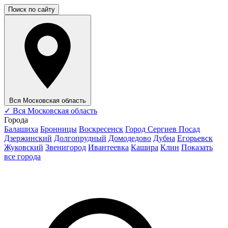
Поиск по сайту
Вся Московская область
✓
Вся Московская область
Города
Балашиха
Бронницы
Воскресенск
Город Сергиев Посад
Дзержинский
Долгопрудный
Домодедово
Дубна
Егорьевск
Жуковский
Звенигород
Ивантеевка
Кашира
Клин
Показать
все города