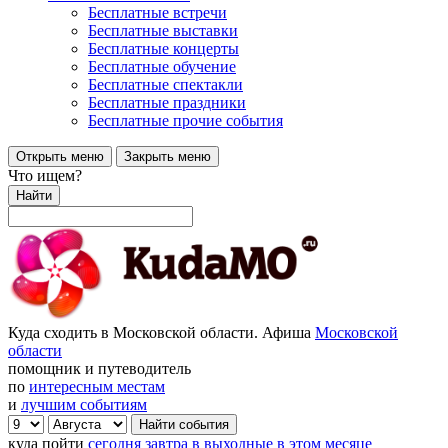
Бесплатные встречи
Бесплатные выставки
Бесплатные концерты
Бесплатные обучение
Бесплатные спектакли
Бесплатные праздники
Бесплатные прочие события
Открыть меню
Закрыть меню
Что ищем?
Найти
Куда сходить в Московской области. Афиша
Московской
области
помощник и путеводитель
по
интересным местам
и
лучшим событиям
куда пойти
сегодня
завтра
в выходные
в этом месяце