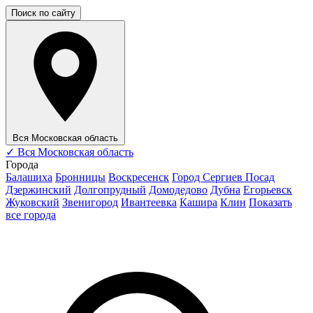
Поиск по сайту
Вся Московская область
✓
Вся Московская область
Города
Балашиха
Бронницы
Воскресенск
Город Сергиев Посад
Дзержинский
Долгопрудный
Домодедово
Дубна
Егорьевск
Жуковский
Звенигород
Ивантеевка
Кашира
Клин
Показать
все города