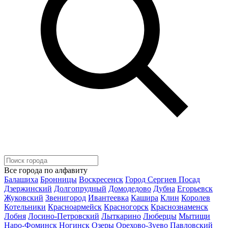
Все города по алфавиту
Балашиха
Бронницы
Воскресенск
Город Сергиев Посад
Дзержинский
Долгопрудный
Домодедово
Дубна
Егорьевск
Жуковский
Звенигород
Ивантеевка
Кашира
Клин
Королев
Котельники
Красноармейск
Красногорск
Краснознаменск
Лобня
Лосино-Петровский
Лыткарино
Люберцы
Мытищи
Наро-Фоминск
Ногинск
Озеры
Орехово-Зуево
Павловский