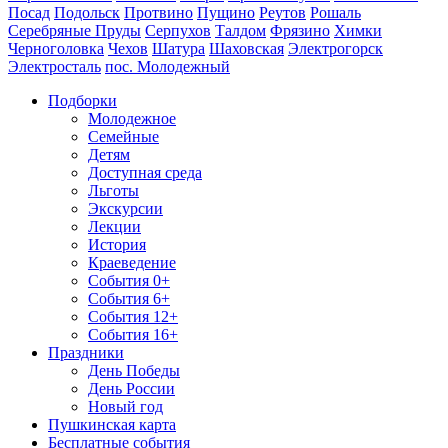
Посад
Подольск
Протвино
Пущино
Реутов
Рошаль
Серебряные Пруды
Серпухов
Талдом
Фрязино
Химки
Черноголовка
Чехов
Шатура
Шаховская
Электрогорск
Электросталь
пос. Молодежный
Подборки
Молодежное
Семейные
Детям
Доступная среда
Льготы
Экскурсии
Лекции
История
Краеведение
События 0+
События 6+
События 12+
События 16+
Праздники
День Победы
День России
Новый год
Пушкинская карта
Бесплатные события