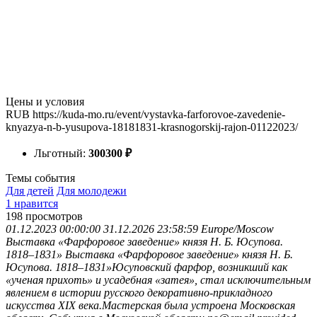
Цены и условия
RUB
https://kuda-mo.ru/event/vystavka-farforovoe-zavedenie-
knyazya-n-b-yusupova-18181831-krasnogorskij-rajon-01122023/
Льготный:
300
300
₽
Темы события
Для детей
Для молодежи
1 нравится
198
просмотров
01.12.2023 00:00:00
31.12.2026 23:58:59
Europe/Moscow
Выставка «Фарфоровое заведение» князя Н. Б. Юсупова.
1818‒1831»
Выставка «Фарфоровое заведение» князя Н. Б.
Юсупова. 1818‒1831»Юсуповский фарфор, возникший как
«ученая прихоть» и усадебная «затея», стал исключительным
явлением в истории русского декоративно-прикладного
искусства XIX века.Мастерская была устроена
Московская