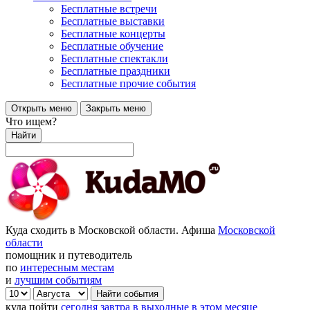
Бесплатные встречи
Бесплатные выставки
Бесплатные концерты
Бесплатные обучение
Бесплатные спектакли
Бесплатные праздники
Бесплатные прочие события
Открыть меню
Закрыть меню
Что ищем?
Найти
Куда сходить в Московской области. Афиша
Московской
области
помощник и путеводитель
по
интересным местам
и
лучшим событиям
куда пойти
сегодня
завтра
в выходные
в этом месяце