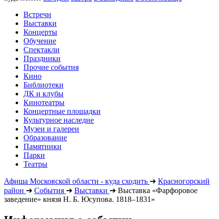
Встречи
Выставки
Концерты
Обучение
Спектакли
Праздники
Прочие события
Кино
Библиотеки
ДК и клубы
Кинотеатры
Концертные площадки
Культурное наследие
Музеи и галереи
Образование
Памятники
Парки
Театры
Афиша Московской области - куда сходить
➔
Красногорский
район
➔
События
➔
Выставки
➔
Выставка «Фарфоровое
заведение» князя Н. Б. Юсупова. 1818‒1831»