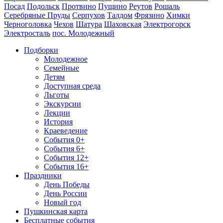
Посад
Подольск
Протвино
Пущино
Реутов
Рошаль
Серебряные Пруды
Серпухов
Талдом
Фрязино
Химки
Черноголовка
Чехов
Шатура
Шаховская
Электрогорск
Электросталь
пос. Молодежный
Подборки
Молодежное
Семейные
Детям
Доступная среда
Льготы
Экскурсии
Лекции
История
Краеведение
События 0+
События 6+
События 12+
События 16+
Праздники
День Победы
День России
Новый год
Пушкинская карта
Бесплатные события