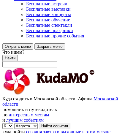
Бесплатные встречи
Бесплатные выставки
Бесплатные концерты
Бесплатные обучение
Бесплатные спектакли
Бесплатные праздники
Бесплатные прочие события
Открыть меню
Закрыть меню
Что ищем?
Найти
Куда сходить в Московской области. Афиша
Московской
области
помощник и путеводитель
по
интересным местам
и
лучшим событиям
куда пойти
сегодня
завтра
в выходные
в этом месяце