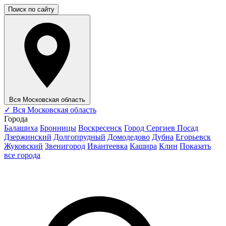
Поиск по сайту
Вся Московская область
✓
Вся Московская область
Города
Балашиха
Бронницы
Воскресенск
Город Сергиев Посад
Дзержинский
Долгопрудный
Домодедово
Дубна
Егорьевск
Жуковский
Звенигород
Ивантеевка
Кашира
Клин
Показать
все города