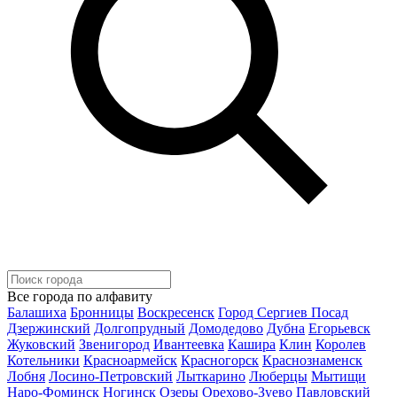
Все города по алфавиту
Балашиха
Бронницы
Воскресенск
Город Сергиев Посад
Дзержинский
Долгопрудный
Домодедово
Дубна
Егорьевск
Жуковский
Звенигород
Ивантеевка
Кашира
Клин
Королев
Котельники
Красноармейск
Красногорск
Краснознаменск
Лобня
Лосино-Петровский
Лыткарино
Люберцы
Мытищи
Наро-Фоминск
Ногинск
Озеры
Орехово-Зуево
Павловский