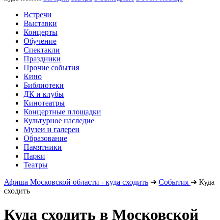
Встречи
Выставки
Концерты
Обучение
Спектакли
Праздники
Прочие события
Кино
Библиотеки
ДК и клубы
Кинотеатры
Концертные площадки
Культурное наследие
Музеи и галереи
Образование
Памятники
Парки
Театры
Афиша Московской области - куда сходить
➔
События
➔
Куда
сходить
Куда сходить в Московской