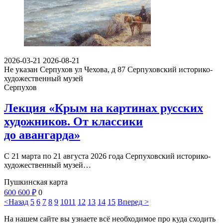
2026-03-21
2026-08-21
Не указан
Серпухов ул Чехова, д 87
Серпуховский историко-
художественный музей
Серпухов
Лекция «Крым на картинах русских
художников. От классики
до авангарда»
С 21 марта по 21 августа 2026 года Серпуховский историко-
художественный музей…
Пушкинская карта
600
600
₽
0
<Назад
5
6
7
8
9
10
11
12
13
14
15
Вперед >
На нашем сайте вы узнаете всё необходимое про куда сходить