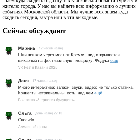
знаем куда сходить отдохнуть в Московской области туристу и
жителю города. У нас вы найдете всю информацию о лучших
событиях Московской области. Мы лучше всех знаем куда
сходить сегодня, завтра или в эти выходные.
Сейчас обсуждают
Марина
12 часов назад
Шли пешком через мост от Кремля, вид открывается
шикарный на фестивальную площадку. Федука
ещё
VK Fest в Казани 2025
Даня
17 часов назад
Много интерактива: запахи, звуки, видео; не только статика.
Концепты нетривиальны, есть, над чем
ещё
Выставка «Черновик будущего»
Ольга
день назад 22:13
Спасибо
Алмазный фонд
Ольга
день назад 22:13