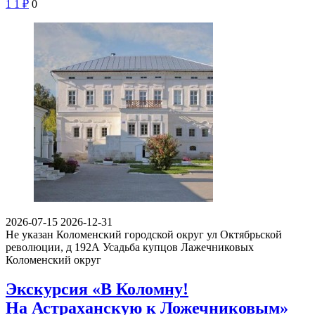
1
1
₽
0
2026-07-15
2026-12-31
Не указан
Коломенский городской округ ул Октябрьской
революции, д 192А
Усадьба купцов Лажечниковых
Коломенский округ
Экскурсия «В Коломну!
На Астраханскую к Ложечниковым»