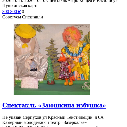
2026-10-10
2026-10-10
Спектакль «Про Кощея и Василису»
Пушкинская карта
800
800
₽
0
Советуем Спектакли
Спектакль «Заюшкина избушка»
Не указан
Серпухов ул Красный Текстильщик, д 6А
Камерный молодежный театр «Зазеркалье»