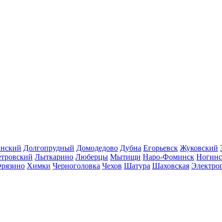
инский
Долгопрудный
Домодедово
Дубна
Егорьевск
Жуковский
етровский
Лыткарино
Люберцы
Мытищи
Наро-Фоминск
Ногинс
рязино
Химки
Черноголовка
Чехов
Шатура
Шаховская
Электро