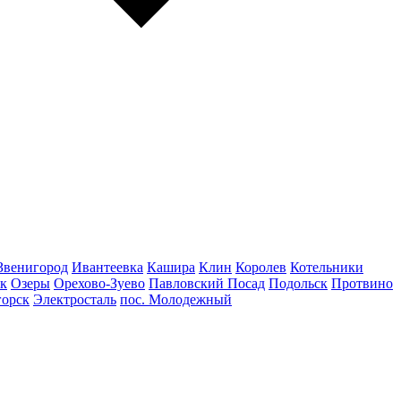
Звенигород
Ивантеевка
Кашира
Клин
Королев
Котельники
к
Озеры
Орехово-Зуево
Павловский Посад
Подольск
Протвино
горск
Электросталь
пос. Молодежный