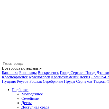
Все города по алфавиту
Балашиха
Бронницы
Воскресенск
Город Сергиев Посад
Дзерж
Красноармейск
Красногорск
Краснознаменск
Лобня
Лосино-П
Пущино
Реутов
Рошаль
Серебряные Пруды
Серпухов
Талдом
Ф
Подборки
Молодежное
Семейные
Детям
Доступная среда