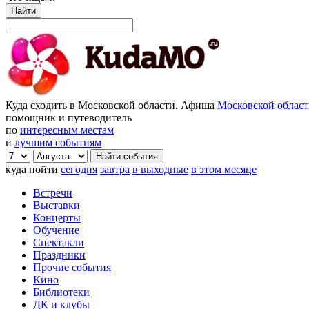
Найти
Куда сходить в Московской области. Афиша
Московской облас
помощник и путеводитель
по
интересным местам
и
лучшим событиям
куда пойти
сегодня
завтра
в выходные
в этом месяце
Встречи
Выставки
Концерты
Обучение
Спектакли
Праздники
Прочие события
Кино
Библиотеки
ДК и клубы