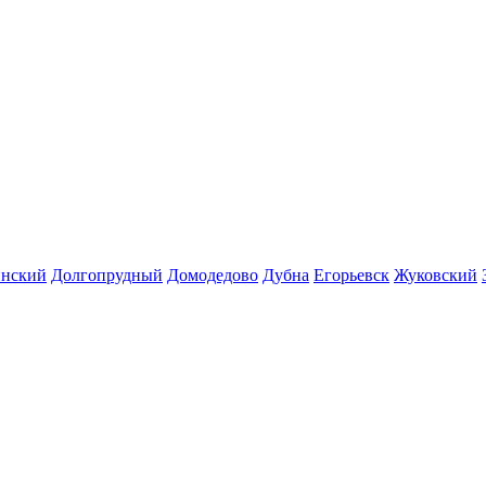
инский
Долгопрудный
Домодедово
Дубна
Егорьевск
Жуковский