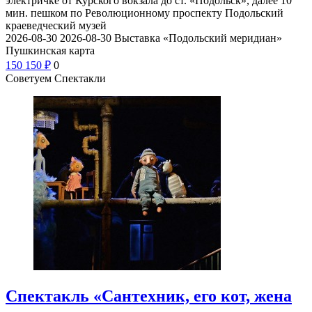
электричке от Курского вокзала до ст. «Подольск», далее 10
мин. пешком по Революционному проспекту
Подольский
краеведческий музей
2026-08-30
2026-08-30
Выставка «Подольский меридиан»
Пушкинская карта
150
150
₽
0
Советуем Спектакли
Спектакль «Сантехник, его кот, жена