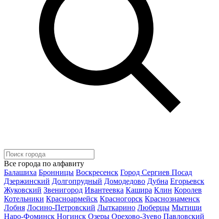
Все города по алфавиту
Балашиха
Бронницы
Воскресенск
Город Сергиев Посад
Дзержинский
Долгопрудный
Домодедово
Дубна
Егорьевск
Жуковский
Звенигород
Ивантеевка
Кашира
Клин
Королев
Котельники
Красноармейск
Красногорск
Краснознаменск
Лобня
Лосино-Петровский
Лыткарино
Люберцы
Мытищи
Наро-Фоминск
Ногинск
Озеры
Орехово-Зуево
Павловский