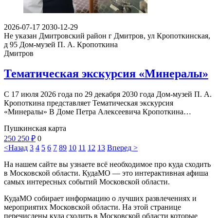
2026-07-17
2030-12-29
Не указан
Дмитровский район г Дмитров, ул Кропоткинская,
д 95
Дом-музей П. А. Кропоткина
Дмитров
Тематическая экскурсия «Минералы»
С 17 июля 2026 года по 29 декабря 2030 года Дом-музей П. А.
Кропоткина представляет Тематическая экскурсия
«Минералы» В Доме Петра Алексеевича Кропоткина…
Пушкинская карта
250
250
₽
0
<Назад
3
4
5
6
7
8
9
10
11
12
13
Вперед >
На нашем сайте вы узнаете всё необходимое про куда сходить
в Московской области. КудаМО — это интерактивная афиша
самых интересных событий Московской области.
КудаМО собирает информацию о лучших развлечениях и
мероприятих Московской области. На этой странице
перечислены куда сходить в Московской области которые