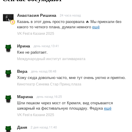
Анастасия Ришина
24 часа назад
Казань в этот день просто разорвала 🔥 Мы приехали без
какого то четкого плана, думали немного
ещё
VK Fest в Казани 2025
Ирина
день назад 13:41
Кже не работает.
Международный институт антиквариата
Вера
день назад 08:48
Хожу сюда довольно часто, мне тут очень уютно и приятно.
Кинотеатр Синема Стар Принц плаза
Марина
день назад 16:25
Шли пешком через мост от Кремля, вид открывается
шикарный на фестивальную площадку. Федука
ещё
VK Fest в Казани 2025
Даня
2 дня назад 11:40