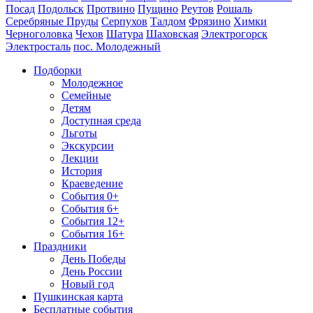
Посад
Подольск
Протвино
Пущино
Реутов
Рошаль
Серебряные Пруды
Серпухов
Талдом
Фрязино
Химки
Черноголовка
Чехов
Шатура
Шаховская
Электрогорск
Электросталь
пос. Молодежный
Подборки
Молодежное
Семейные
Детям
Доступная среда
Льготы
Экскурсии
Лекции
История
Краеведение
События 0+
События 6+
События 12+
События 16+
Праздники
День Победы
День России
Новый год
Пушкинская карта
Бесплатные события