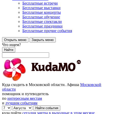
Бесплатные встречи
Бесплатные выставки
Бесплатные концерты
Бесплатные обучение
Бесплатные спектакли
Бесплатные праздники
Бесплатные прочие события
Открыть меню
Закрыть меню
Что ищем?
Найти
Куда сходить в Московской области. Афиша
Московской
области
помощник и путеводитель
по
интересным местам
и
лучшим событиям
куда пойти
сегодня
завтра
в выходные
в этом месяце