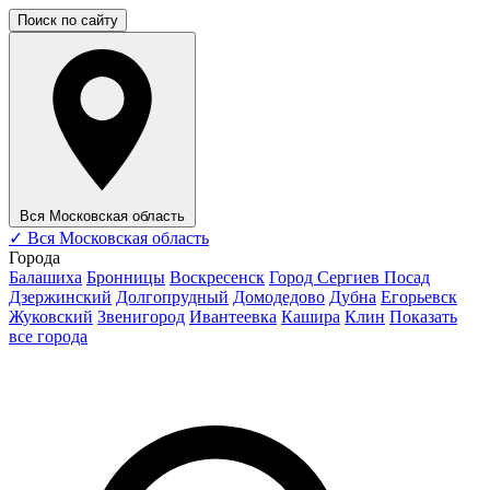
Поиск по сайту
Вся Московская область
✓
Вся Московская область
Города
Балашиха
Бронницы
Воскресенск
Город Сергиев Посад
Дзержинский
Долгопрудный
Домодедово
Дубна
Егорьевск
Жуковский
Звенигород
Ивантеевка
Кашира
Клин
Показать
все города