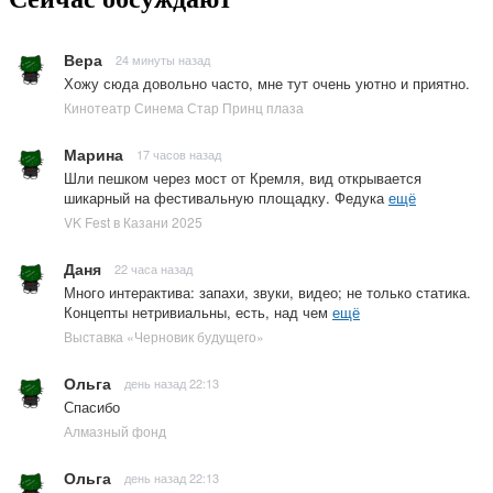
Вера
24 минуты назад
Хожу сюда довольно часто, мне тут очень уютно и приятно.
Кинотеатр Синема Стар Принц плаза
Марина
17 часов назад
Шли пешком через мост от Кремля, вид открывается
шикарный на фестивальную площадку. Федука
ещё
VK Fest в Казани 2025
Даня
22 часа назад
Много интерактива: запахи, звуки, видео; не только статика.
Концепты нетривиальны, есть, над чем
ещё
Выставка «Черновик будущего»
Ольга
день назад 22:13
Спасибо
Алмазный фонд
Ольга
день назад 22:13