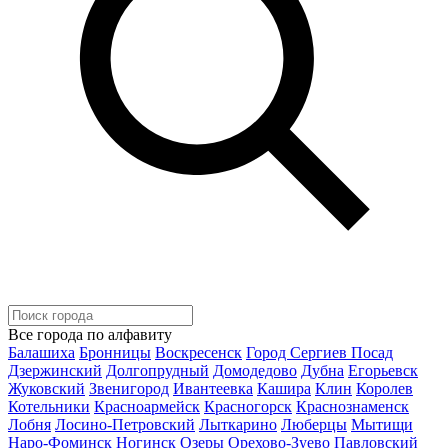
Все города по алфавиту
Балашиха
Бронницы
Воскресенск
Город Сергиев Посад
Дзержинский
Долгопрудный
Домодедово
Дубна
Егорьевск
Жуковский
Звенигород
Ивантеевка
Кашира
Клин
Королев
Котельники
Красноармейск
Красногорск
Краснознаменск
Лобня
Лосино-Петровский
Лыткарино
Люберцы
Мытищи
Наро-Фоминск
Ногинск
Озеры
Орехово-Зуево
Павловский