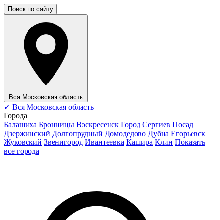
Поиск по сайту
Вся Московская область
✓
Вся Московская область
Города
Балашиха
Бронницы
Воскресенск
Город Сергиев Посад
Дзержинский
Долгопрудный
Домодедово
Дубна
Егорьевск
Жуковский
Звенигород
Ивантеевка
Кашира
Клин
Показать
все города