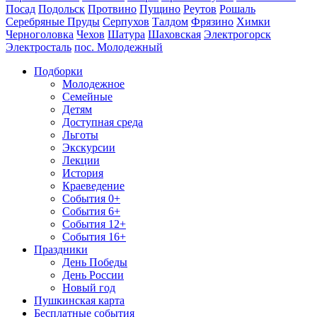
Посад
Подольск
Протвино
Пущино
Реутов
Рошаль
Серебряные Пруды
Серпухов
Талдом
Фрязино
Химки
Черноголовка
Чехов
Шатура
Шаховская
Электрогорск
Электросталь
пос. Молодежный
Подборки
Молодежное
Семейные
Детям
Доступная среда
Льготы
Экскурсии
Лекции
История
Краеведение
События 0+
События 6+
События 12+
События 16+
Праздники
День Победы
День России
Новый год
Пушкинская карта
Бесплатные события