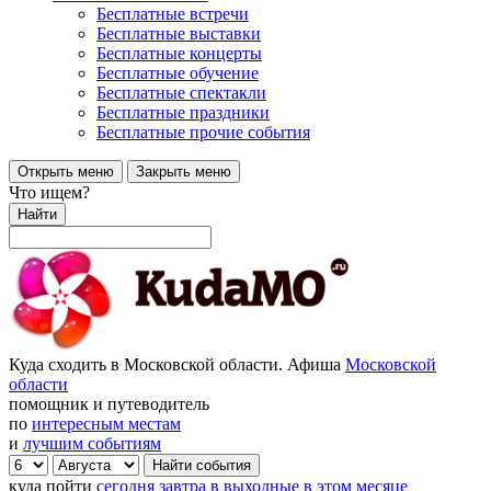
Бесплатные встречи
Бесплатные выставки
Бесплатные концерты
Бесплатные обучение
Бесплатные спектакли
Бесплатные праздники
Бесплатные прочие события
Открыть меню
Закрыть меню
Что ищем?
Найти
Куда сходить в Московской области. Афиша
Московской
области
помощник и путеводитель
по
интересным местам
и
лучшим событиям
куда пойти
сегодня
завтра
в выходные
в этом месяце