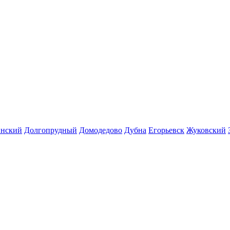
инский
Долгопрудный
Домодедово
Дубна
Егорьевск
Жуковский