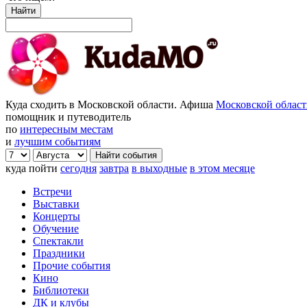
Найти
Куда сходить в Московской области. Афиша
Московской облас
помощник и путеводитель
по
интересным местам
и
лучшим событиям
куда пойти
сегодня
завтра
в выходные
в этом месяце
Встречи
Выставки
Концерты
Обучение
Спектакли
Праздники
Прочие события
Кино
Библиотеки
ДК и клубы