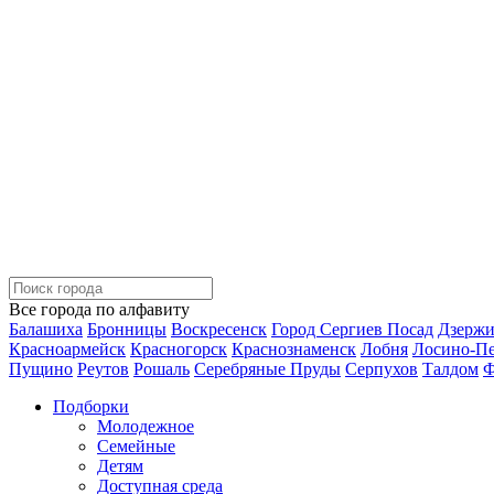
Все города по алфавиту
Балашиха
Бронницы
Воскресенск
Город Сергиев Посад
Дзерж
Красноармейск
Красногорск
Краснознаменск
Лобня
Лосино-П
Пущино
Реутов
Рошаль
Серебряные Пруды
Серпухов
Талдом
Ф
Подборки
Молодежное
Семейные
Детям
Доступная среда