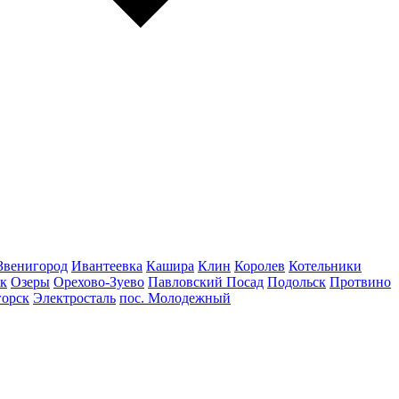
Звенигород
Ивантеевка
Кашира
Клин
Королев
Котельники
к
Озеры
Орехово-Зуево
Павловский Посад
Подольск
Протвино
горск
Электросталь
пос. Молодежный