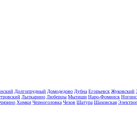
инский
Долгопрудный
Домодедово
Дубна
Егорьевск
Жуковский
етровский
Лыткарино
Люберцы
Мытищи
Наро-Фоминск
Ногинс
рязино
Химки
Черноголовка
Чехов
Шатура
Шаховская
Электро