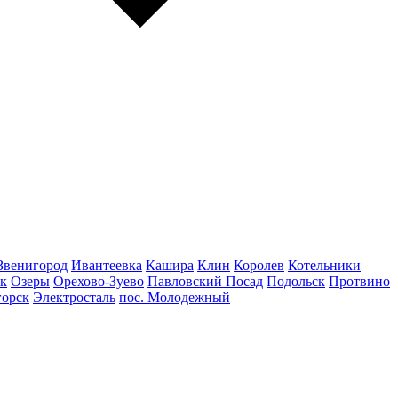
Звенигород
Ивантеевка
Кашира
Клин
Королев
Котельники
к
Озеры
Орехово-Зуево
Павловский Посад
Подольск
Протвино
горск
Электросталь
пос. Молодежный