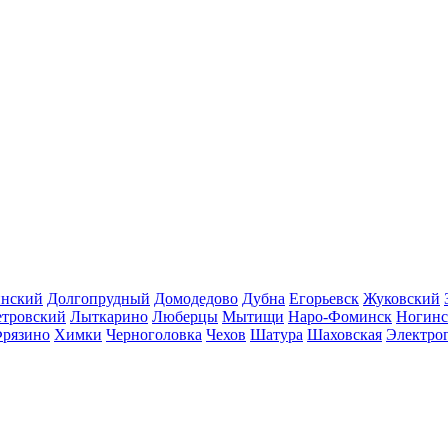
инский
Долгопрудный
Домодедово
Дубна
Егорьевск
Жуковский
етровский
Лыткарино
Люберцы
Мытищи
Наро-Фоминск
Ногинс
рязино
Химки
Черноголовка
Чехов
Шатура
Шаховская
Электро