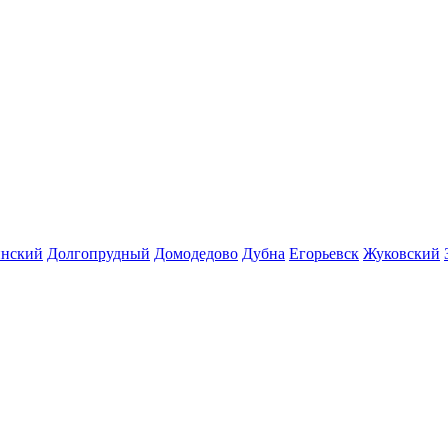
инский
Долгопрудный
Домодедово
Дубна
Егорьевск
Жуковский