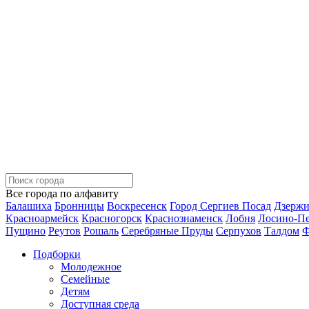
Все города по алфавиту
Балашиха
Бронницы
Воскресенск
Город Сергиев Посад
Дзерж
Красноармейск
Красногорск
Краснознаменск
Лобня
Лосино-П
Пущино
Реутов
Рошаль
Серебряные Пруды
Серпухов
Талдом
Ф
Подборки
Молодежное
Семейные
Детям
Доступная среда