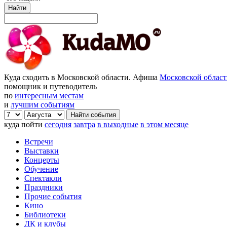
Найти
Куда сходить в Московской области. Афиша
Московской облас
помощник и путеводитель
по
интересным местам
и
лучшим событиям
куда пойти
сегодня
завтра
в выходные
в этом месяце
Встречи
Выставки
Концерты
Обучение
Спектакли
Праздники
Прочие события
Кино
Библиотеки
ДК и клубы