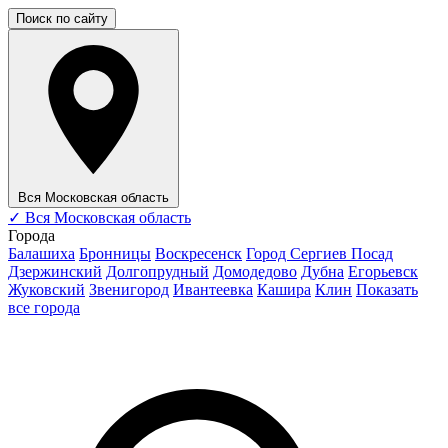
Поиск по сайту
Вся Московская область
✓
Вся Московская область
Города
Балашиха
Бронницы
Воскресенск
Город Сергиев Посад
Дзержинский
Долгопрудный
Домодедово
Дубна
Егорьевск
Жуковский
Звенигород
Ивантеевка
Кашира
Клин
Показать
все города