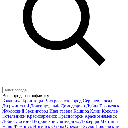
Все города по алфавиту
Балашиха
Бронницы
Воскресенск
Город Сергиев Посад
Дзержинский
Долгопрудный
Домодедово
Дубна
Егорьевск
Жуковский
Звенигород
Ивантеевка
Кашира
Клин
Королев
Котельники
Красноармейск
Красногорск
Краснознаменск
Лобня
Лосино-Петровский
Лыткарино
Люберцы
Мытищи
Наро-Фоминск
Ногинск
Озеры
Орехово-Зуево
Павловский