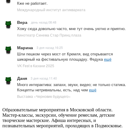
Кже не работает.
Международный институт антиквариата
Вера
день назад 08:48
Хожу сюда довольно часто, мне тут очень уютно и приятно.
Кинотеатр Синема Стар Принц плаза
Марина
3 дня назад 16:25
Шли пешком через мост от Кремля, вид открывается
шикарный на фестивальную площадку. Федука
ещё
VK Fest в Казани 2025
Даня
3 дня назад 11:40
Много интерактива: запахи, звуки, видео; не только статика.
Концепты нетривиальны, есть, над чем
ещё
Выставка «Черновик будущего»
Образовательные мероприятия в Московской области.
Мастер-классы, экскурсии, обучение ремеслам, детские
творческие мастерские. Афиша интересных, и
познавательных мероприятий, проходящих в Подмосковье.