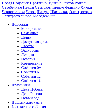
Посад
Подольск
Протвино
Пущино
Реутов
Рошаль
Серебряные Пруды
Серпухов
Талдом
Фрязино
Химки
Черноголовка
Чехов
Шатура
Шаховская
Электрогорск
Электросталь
пос. Молодежный
Подборки
Молодежное
Семейные
Детям
Доступная среда
Льготы
Экскурсии
Лекции
История
Краеведение
События 0+
События 6+
События 12+
События 16+
Праздники
День Победы
День России
Новый год
Пушкинская карта
Бесплатные события