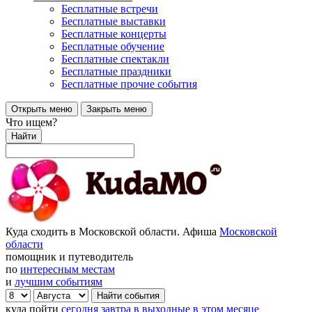
Бесплатные встречи
Бесплатные выставки
Бесплатные концерты
Бесплатные обучение
Бесплатные спектакли
Бесплатные праздники
Бесплатные прочие события
Открыть меню
Закрыть меню
Что ищем?
Найти
Куда сходить в Московской области. Афиша
Московской
области
помощник и путеводитель
по
интересным местам
и
лучшим событиям
куда пойти
сегодня
завтра
в выходные
в этом месяце