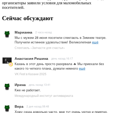
организаторы заявили условия для маломобильных
посетителей.
Сейчас обсуждают
Марианна
2 часа назад
Мы с мужем 28 июня посетили спектакль в Зимнем театре.
Получили истинное удовольствие! Великолепная
ещё
Спектакль «Запчасти для счастья»
Анастасия Ришина
день назад 16:17
Казань в этот день просто разорвала 🔥 Мы приехали без
какого то четкого плана, думали немного
ещё
VK Fest в Казани 2025
Ирина
день назад 13:41
Кже не работает.
Международный институт антиквариата
Вера
2 дня назад 08:48
Хожу сюда довольно часто, мне тут очень уютно и приятно.