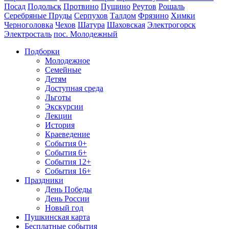
Посад
Подольск
Протвино
Пущино
Реутов
Рошаль
Серебряные Пруды
Серпухов
Талдом
Фрязино
Химки
Черноголовка
Чехов
Шатура
Шаховская
Электрогорск
Электросталь
пос. Молодежный
Подборки
Молодежное
Семейные
Детям
Доступная среда
Льготы
Экскурсии
Лекции
История
Краеведение
События 0+
События 6+
События 12+
События 16+
Праздники
День Победы
День России
Новый год
Пушкинская карта
Бесплатные события