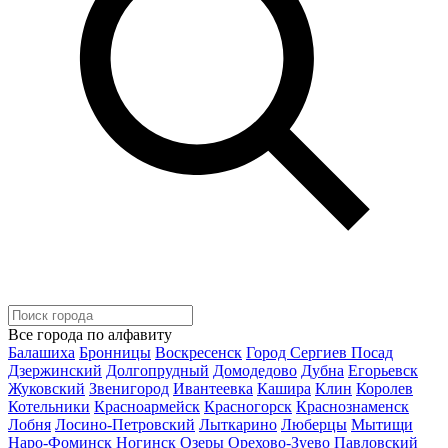
Все города по алфавиту
Балашиха
Бронницы
Воскресенск
Город Сергиев Посад
Дзержинский
Долгопрудный
Домодедово
Дубна
Егорьевск
Жуковский
Звенигород
Ивантеевка
Кашира
Клин
Королев
Котельники
Красноармейск
Красногорск
Краснознаменск
Лобня
Лосино-Петровский
Лыткарино
Люберцы
Мытищи
Наро-Фоминск
Ногинск
Озеры
Орехово-Зуево
Павловский