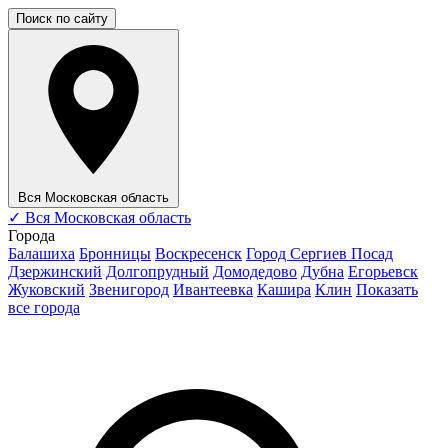
Поиск по сайту
Вся Московская область
✓
Вся Московская область
Города
Балашиха
Бронницы
Воскресенск
Город Сергиев Посад
Дзержинский
Долгопрудный
Домодедово
Дубна
Егорьевск
Жуковский
Звенигород
Ивантеевка
Кашира
Клин
Показать
все города