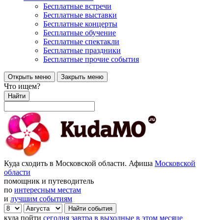
Бесплатные встречи
Бесплатные выставки
Бесплатные концерты
Бесплатные обучение
Бесплатные спектакли
Бесплатные праздники
Бесплатные прочие события
Открыть меню
Закрыть меню
Что ищем?
Найти
Куда сходить в Московской области. Афиша
Московской
области
помощник и путеводитель
по
интересным местам
и
лучшим событиям
куда пойти
сегодня
завтра
в выходные
в этом месяце