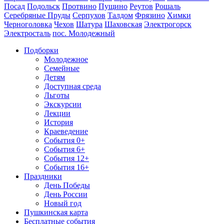
Посад
Подольск
Протвино
Пущино
Реутов
Рошаль
Серебряные Пруды
Серпухов
Талдом
Фрязино
Химки
Черноголовка
Чехов
Шатура
Шаховская
Электрогорск
Электросталь
пос. Молодежный
Подборки
Молодежное
Семейные
Детям
Доступная среда
Льготы
Экскурсии
Лекции
История
Краеведение
События 0+
События 6+
События 12+
События 16+
Праздники
День Победы
День России
Новый год
Пушкинская карта
Бесплатные события