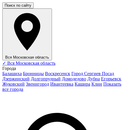
Поиск по сайту
Вся Московская область
✓
Вся Московская область
Города
Балашиха
Бронницы
Воскресенск
Город Сергиев Посад
Дзержинский
Долгопрудный
Домодедово
Дубна
Егорьевск
Жуковский
Звенигород
Ивантеевка
Кашира
Клин
Показать
все города