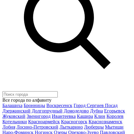
Все города по алфавиту
Балашиха
Бронницы
Воскресенск
Город Сергиев Посад
Дзержинский
Долгопрудный
Домодедово
Дубна
Егорьевск
Жуковский
Звенигород
Ивантеевка
Кашира
Клин
Королев
Котельники
Красноармейск
Красногорск
Краснознаменск
Лобня
Лосино-Петровский
Лыткарино
Люберцы
Мытищи
Наро-Фоминск
Ногинск
Озеры
Орехово-Зуево
Павловский