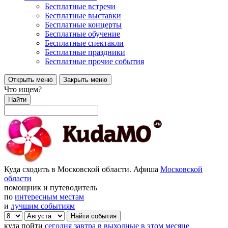
Бесплатные встречи
Бесплатные выставки
Бесплатные концерты
Бесплатные обучение
Бесплатные спектакли
Бесплатные праздники
Бесплатные прочие события
Открыть меню
Закрыть меню
Что ищем?
Найти
Куда сходить в Московской области. Афиша
Московской
области
помощник и путеводитель
по
интересным местам
и
лучшим событиям
куда пойти
сегодня
завтра
в выходные
в этом месяце