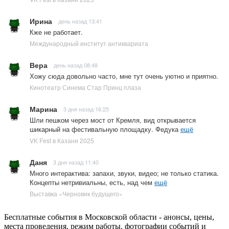
Ирина
день назад 13:41
Кже не работает.
Международный институт антиквариата
Вера
день назад 08:48
Хожу сюда довольно часто, мне тут очень уютно и приятно.
Кинотеатр Синема Стар Принц плаза
Марина
3 дня назад 16:25
Шли пешком через мост от Кремля, вид открывается
шикарный на фестивальную площадку. Федука
ещё
VK Fest в Казани 2025
Даня
3 дня назад 11:40
Много интерактива: запахи, звуки, видео; не только статика.
Концепты нетривиальны, есть, над чем
ещё
Выставка «Черновик будущего»
Бесплатные события в Московской области - анонсы, цены,
места проведения, режим работы, фотографии событий и