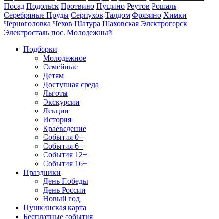
Посад
Подольск
Протвино
Пущино
Реутов
Рошаль
Серебряные Пруды
Серпухов
Талдом
Фрязино
Химки
Черноголовка
Чехов
Шатура
Шаховская
Электрогорск
Электросталь
пос. Молодежный
Подборки
Молодежное
Семейные
Детям
Доступная среда
Льготы
Экскурсии
Лекции
История
Краеведение
События 0+
События 6+
События 12+
События 16+
Праздники
День Победы
День России
Новый год
Пушкинская карта
Бесплатные события