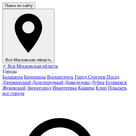
Поиск по сайту
Вся Московская область
✓
Вся Московская область
Города
Балашиха
Бронницы
Воскресенск
Город Сергиев Посад
Дзержинский
Долгопрудный
Домодедово
Дубна
Егорьевск
Жуковский
Звенигород
Ивантеевка
Кашира
Клин
Показать
все города