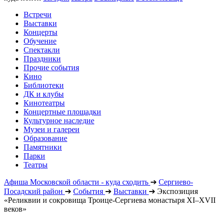
Встречи
Выставки
Концерты
Обучение
Спектакли
Праздники
Прочие события
Кино
Библиотеки
ДК и клубы
Кинотеатры
Концертные площадки
Культурное наследие
Музеи и галереи
Образование
Памятники
Парки
Театры
Афиша Московской области - куда сходить
➔
Сергиево-
Посадский район
➔
События
➔
Выставки
➔
Экспозиция
«Реликвии и сокровища Троице-Сергиева монастыря XI–XVII
веков»