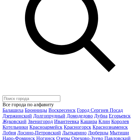
Все города по алфавиту
Балашиха
Бронницы
Воскресенск
Город Сергиев Посад
Дзержинский
Долгопрудный
Домодедово
Дубна
Егорьевск
Жуковский
Звенигород
Ивантеевка
Кашира
Клин
Королев
Котельники
Красноармейск
Красногорск
Краснознаменск
Лобня
Лосино-Петровский
Лыткарино
Люберцы
Мытищи
Наро-Фоминск
Ногинск
Озеры
Орехово-Зуево
Павловский