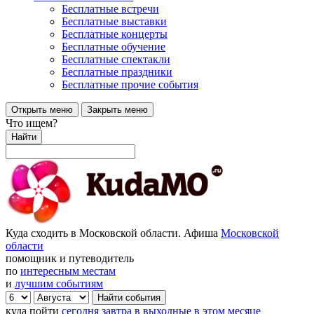
Бесплатные встречи
Бесплатные выставки
Бесплатные концерты
Бесплатные обучение
Бесплатные спектакли
Бесплатные праздники
Бесплатные прочие события
Открыть меню
Закрыть меню
Что ищем?
Найти
Куда сходить в Московской области. Афиша
Московской
области
помощник и путеводитель
по
интересным местам
и
лучшим событиям
куда пойти
сегодня
завтра
в выходные
в этом месяце