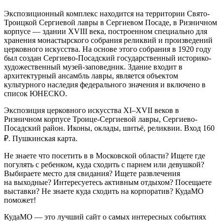
Экспозиционный комплекс находится на территории Свято-
Троицкой Сергиевой лавры в Сергиевом Посаде, в Ризничном
корпусе — здании XVIII века, построенном специально для
хранения монастырского собрания реликвий и произведений
церковного искусства. На основе этого собрания в 1920 году
был создан Сергиево-Посадский государственный историко-
художественный музей-заповедник. Здание входит в
архитектурный ансамбль лавры, является объектом
культурного наследия федерального значения и включено в
список ЮНЕСКО.
Экспозиция церковного искусства XI–XVII веков в
Ризничном корпусе Троице-Сергиевой лавры, Сергиево-
Посадский район. Иконы, оклады, шитьё, реликвии. Вход 160
₽. Пушкинская карта.
Не знаете что посетить в в Московской области? Ищете где
погулять с ребенком, куда сходить с парнем или девушкой?
Выбираете место для свидания? Ищете развлечения
на выходные? Интересуетесь активным отдыхом? Посещаете
выставки? Не знаете куда сходить на корпоратив? КудаМО
поможет!
КудаМО — это лучший сайт о самых интересных событиях