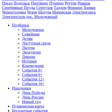
Посад
Подольск
Протвино
Пущино
Реутов
Рошаль
Серебряные Пруды
Серпухов
Талдом
Фрязино
Химки
Черноголовка
Чехов
Шатура
Шаховская
Электрогорск
Электросталь
пос. Молодежный
Подборки
Молодежное
Семейные
Детям
Доступная среда
Льготы
Экскурсии
Лекции
История
Краеведение
События 0+
События 6+
События 12+
События 16+
Праздники
День Победы
День России
Новый год
Пушкинская карта
Бесплатные события