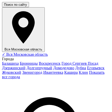
Поиск по сайту
Вся Московская область
✓
Вся Московская область
Города
Балашиха
Бронницы
Воскресенск
Город Сергиев Посад
Дзержинский
Долгопрудный
Домодедово
Дубна
Егорьевск
Жуковский
Звенигород
Ивантеевка
Кашира
Клин
Показать
все города