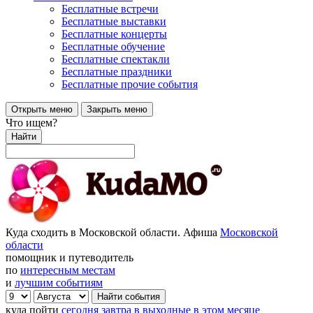
Бесплатные встречи
Бесплатные выставки
Бесплатные концерты
Бесплатные обучение
Бесплатные спектакли
Бесплатные праздники
Бесплатные прочие события
Открыть меню
Закрыть меню
Что ищем?
Найти
Куда сходить в Московской области. Афиша
Московской
области
помощник и путеводитель
по
интересным местам
и
лучшим событиям
куда пойти
сегодня
завтра
в выходные
в этом месяце