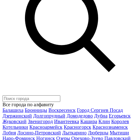
Все города по алфавиту
Балашиха
Бронницы
Воскресенск
Город Сергиев Посад
Дзержинский
Долгопрудный
Домодедово
Дубна
Егорьевск
Жуковский
Звенигород
Ивантеевка
Кашира
Клин
Королев
Котельники
Красноармейск
Красногорск
Краснознаменск
Лобня
Лосино-Петровский
Лыткарино
Люберцы
Мытищи
Наро-Фоминск
Ногинск
Озеры
Орехово-Зуево
Павловский