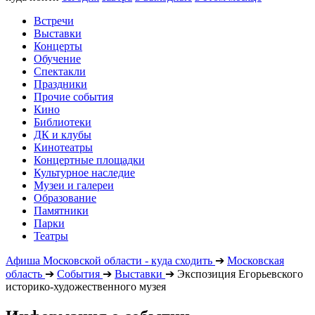
Встречи
Выставки
Концерты
Обучение
Спектакли
Праздники
Прочие события
Кино
Библиотеки
ДК и клубы
Кинотеатры
Концертные площадки
Культурное наследие
Музеи и галереи
Образование
Памятники
Парки
Театры
Афиша Московской области - куда сходить
➔
Московская
область
➔
События
➔
Выставки
➔
Экспозиция Егорьевского
историко-художественного музея