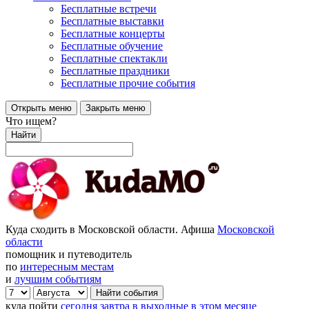
Бесплатные встречи
Бесплатные выставки
Бесплатные концерты
Бесплатные обучение
Бесплатные спектакли
Бесплатные праздники
Бесплатные прочие события
Открыть меню
Закрыть меню
Что ищем?
Найти
Куда сходить в Московской области. Афиша
Московской
области
помощник и путеводитель
по
интересным местам
и
лучшим событиям
куда пойти
сегодня
завтра
в выходные
в этом месяце