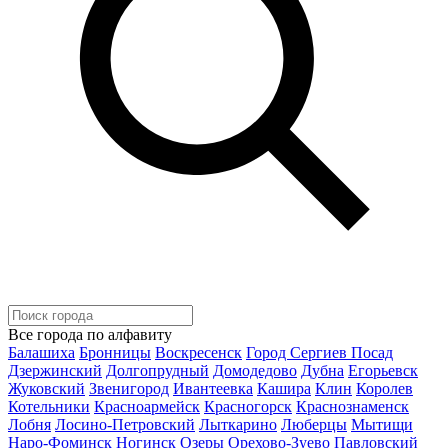
Все города по алфавиту
Балашиха
Бронницы
Воскресенск
Город Сергиев Посад
Дзержинский
Долгопрудный
Домодедово
Дубна
Егорьевск
Жуковский
Звенигород
Ивантеевка
Кашира
Клин
Королев
Котельники
Красноармейск
Красногорск
Краснознаменск
Лобня
Лосино-Петровский
Лыткарино
Люберцы
Мытищи
Наро-Фоминск
Ногинск
Озеры
Орехово-Зуево
Павловский