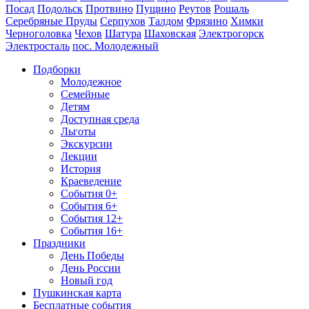
Посад
Подольск
Протвино
Пущино
Реутов
Рошаль
Серебряные Пруды
Серпухов
Талдом
Фрязино
Химки
Черноголовка
Чехов
Шатура
Шаховская
Электрогорск
Электросталь
пос. Молодежный
Подборки
Молодежное
Семейные
Детям
Доступная среда
Льготы
Экскурсии
Лекции
История
Краеведение
События 0+
События 6+
События 12+
События 16+
Праздники
День Победы
День России
Новый год
Пушкинская карта
Бесплатные события