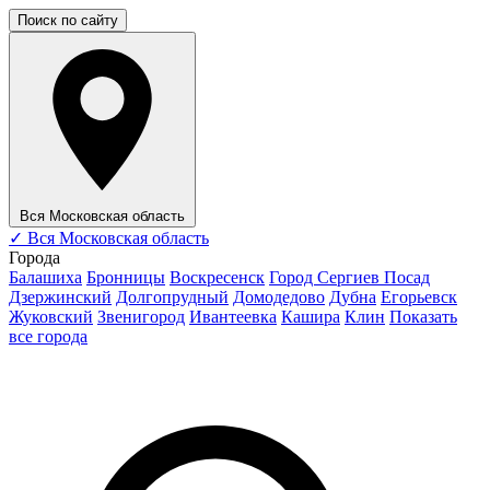
Поиск по сайту
Вся Московская область
✓
Вся Московская область
Города
Балашиха
Бронницы
Воскресенск
Город Сергиев Посад
Дзержинский
Долгопрудный
Домодедово
Дубна
Егорьевск
Жуковский
Звенигород
Ивантеевка
Кашира
Клин
Показать
все города