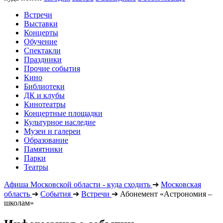
Встречи
Выставки
Концерты
Обучение
Спектакли
Праздники
Прочие события
Кино
Библиотеки
ДК и клубы
Кинотеатры
Концертные площадки
Культурное наследие
Музеи и галереи
Образование
Памятники
Парки
Театры
Афиша Московской области - куда сходить
➔
Московская
область
➔
События
➔
Встречи
➔
Абонемент «Астрономия –
школам»