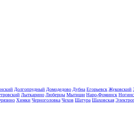
инский
Долгопрудный
Домодедово
Дубна
Егорьевск
Жуковский
етровский
Лыткарино
Люберцы
Мытищи
Наро-Фоминск
Ногинс
рязино
Химки
Черноголовка
Чехов
Шатура
Шаховская
Электро