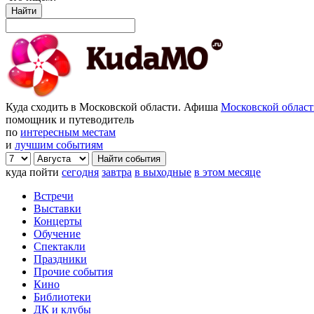
Найти
Куда сходить в Московской области. Афиша
Московской облас
помощник и путеводитель
по
интересным местам
и
лучшим событиям
куда пойти
сегодня
завтра
в выходные
в этом месяце
Встречи
Выставки
Концерты
Обучение
Спектакли
Праздники
Прочие события
Кино
Библиотеки
ДК и клубы