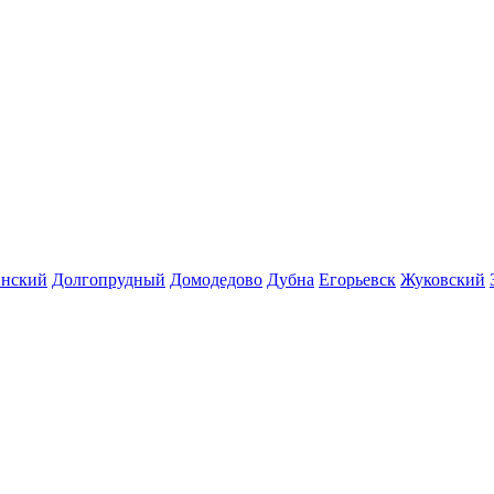
инский
Долгопрудный
Домодедово
Дубна
Егорьевск
Жуковский