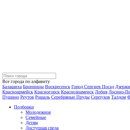
Все города по алфавиту
Балашиха
Бронницы
Воскресенск
Город Сергиев Посад
Дзерж
Красноармейск
Красногорск
Краснознаменск
Лобня
Лосино-П
Пущино
Реутов
Рошаль
Серебряные Пруды
Серпухов
Талдом
Ф
Подборки
Молодежное
Семейные
Детям
Доступная среда