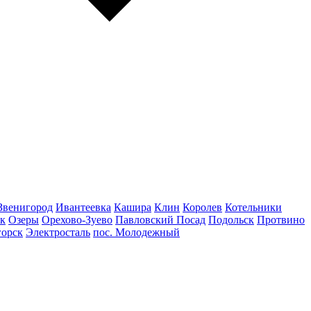
Звенигород
Ивантеевка
Кашира
Клин
Королев
Котельники
к
Озеры
Орехово-Зуево
Павловский Посад
Подольск
Протвино
горск
Электросталь
пос. Молодежный