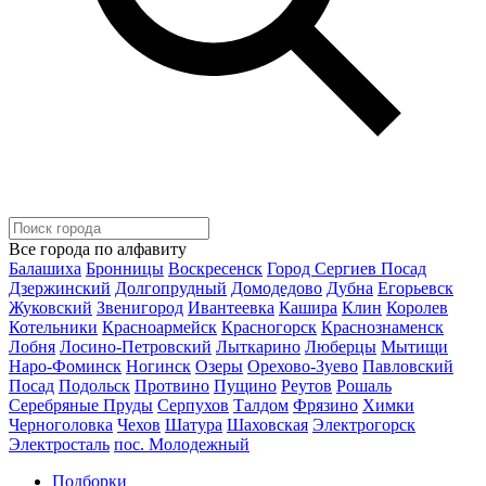
Все города по алфавиту
Балашиха
Бронницы
Воскресенск
Город Сергиев Посад
Дзержинский
Долгопрудный
Домодедово
Дубна
Егорьевск
Жуковский
Звенигород
Ивантеевка
Кашира
Клин
Королев
Котельники
Красноармейск
Красногорск
Краснознаменск
Лобня
Лосино-Петровский
Лыткарино
Люберцы
Мытищи
Наро-Фоминск
Ногинск
Озеры
Орехово-Зуево
Павловский
Посад
Подольск
Протвино
Пущино
Реутов
Рошаль
Серебряные Пруды
Серпухов
Талдом
Фрязино
Химки
Черноголовка
Чехов
Шатура
Шаховская
Электрогорск
Электросталь
пос. Молодежный
Подборки