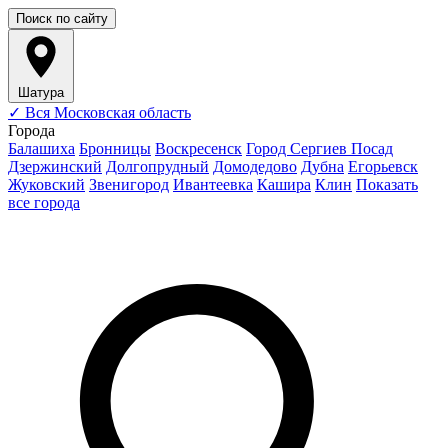
Поиск по сайту
Шатура
✓
Вся Московская область
Города
Балашиха
Бронницы
Воскресенск
Город Сергиев Посад
Дзержинский
Долгопрудный
Домодедово
Дубна
Егорьевск
Жуковский
Звенигород
Ивантеевка
Кашира
Клин
Показать
все города