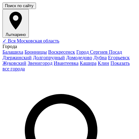
Поиск по сайту
Лыткарино
✓
Вся Московская область
Города
Балашиха
Бронницы
Воскресенск
Город Сергиев Посад
Дзержинский
Долгопрудный
Домодедово
Дубна
Егорьевск
Жуковский
Звенигород
Ивантеевка
Кашира
Клин
Показать
все города