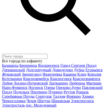
Все города по алфавиту
Балашиха
Бронницы
Воскресенск
Город Сергиев Посад
Дзержинский
Долгопрудный
Домодедово
Дубна
Егорьевск
Жуковский
Звенигород
Ивантеевка
Кашира
Клин
Королев
Котельники
Красноармейск
Красногорск
Краснознаменск
Лобня
Лосино-Петровский
Лыткарино
Люберцы
Мытищи
Наро-Фоминск
Ногинск
Озеры
Орехово-Зуево
Павловский
Посад
Подольск
Протвино
Пущино
Реутов
Рошаль
Серебряные Пруды
Серпухов
Талдом
Фрязино
Химки
Черноголовка
Чехов
Шатура
Шаховская
Электрогорск
Электросталь
пос. Молодежный