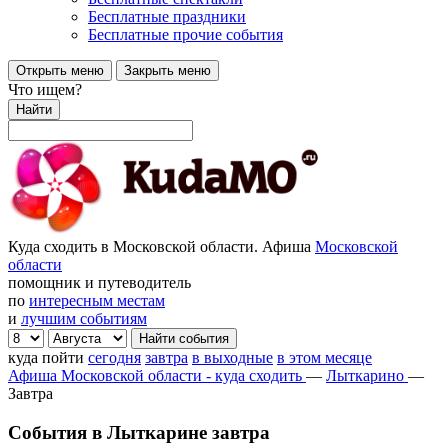
Бесплатные праздники
Бесплатные прочие события
Открыть меню
Закрыть меню
Что ищем?
Найти
Куда сходить в Московской области. Афиша
Московской
области
помощник и путеводитель
по
интересным местам
и
лучшим событиям
куда пойти
сегодня
завтра
в выходные
в этом месяце
Афиша Московской области - куда сходить
—
Лыткарино
—
Завтра
События в Лыткарине завтра