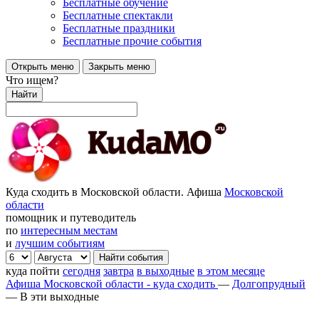
Бесплатные обучение
Бесплатные спектакли
Бесплатные праздники
Бесплатные прочие события
Открыть меню
Закрыть меню
Что ищем?
Найти
Куда сходить в Московской области. Афиша
Московской
области
помощник и путеводитель
по
интересным местам
и
лучшим событиям
куда пойти
сегодня
завтра
в выходные
в этом месяце
Афиша Московской области - куда сходить
—
Долгопрудный
—
В эти выходные