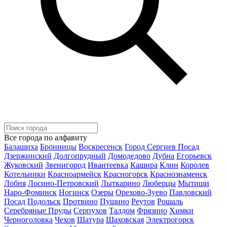
Все города по алфавиту
Балашиха
Бронницы
Воскресенск
Город Сергиев Посад
Дзержинский
Долгопрудный
Домодедово
Дубна
Егорьевск
Жуковский
Звенигород
Ивантеевка
Кашира
Клин
Королев
Котельники
Красноармейск
Красногорск
Краснознаменск
Лобня
Лосино-Петровский
Лыткарино
Люберцы
Мытищи
Наро-Фоминск
Ногинск
Озеры
Орехово-Зуево
Павловский
Посад
Подольск
Протвино
Пущино
Реутов
Рошаль
Серебряные Пруды
Серпухов
Талдом
Фрязино
Химки
Черноголовка
Чехов
Шатура
Шаховская
Электрогорск