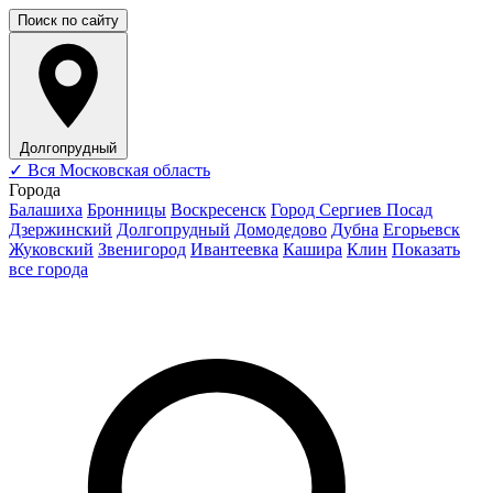
Поиск по сайту
Долгопрудный
✓
Вся Московская область
Города
Балашиха
Бронницы
Воскресенск
Город Сергиев Посад
Дзержинский
Долгопрудный
Домодедово
Дубна
Егорьевск
Жуковский
Звенигород
Ивантеевка
Кашира
Клин
Показать
все города