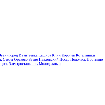
Звенигород
Ивантеевка
Кашира
Клин
Королев
Котельники
к
Озеры
Орехово-Зуево
Павловский Посад
Подольск
Протвино
горск
Электросталь
пос. Молодежный