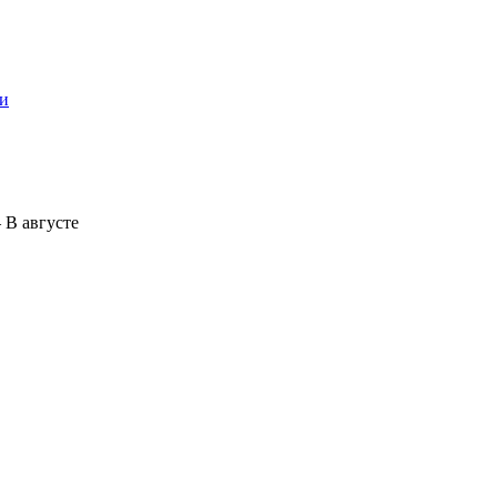
ти
—
В августе