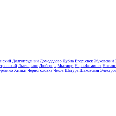
инский
Долгопрудный
Домодедово
Дубна
Егорьевск
Жуковский
етровский
Лыткарино
Люберцы
Мытищи
Наро-Фоминск
Ногинс
рязино
Химки
Черноголовка
Чехов
Шатура
Шаховская
Электро