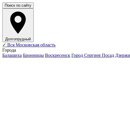
Поиск по сайту
Долгопрудный
✓
Вся Московская область
Города
Балашиха
Бронницы
Воскресенск
Город Сергиев Посад
Дзерж