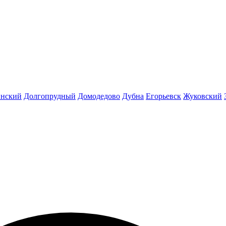
инский
Долгопрудный
Домодедово
Дубна
Егорьевск
Жуковский