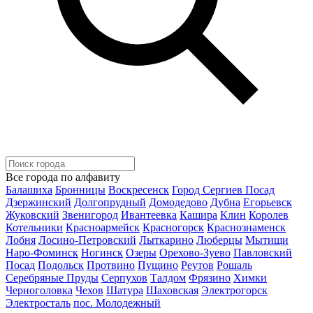
Все города по алфавиту
Балашиха
Бронницы
Воскресенск
Город Сергиев Посад
Дзержинский
Долгопрудный
Домодедово
Дубна
Егорьевск
Жуковский
Звенигород
Ивантеевка
Кашира
Клин
Королев
Котельники
Красноармейск
Красногорск
Краснознаменск
Лобня
Лосино-Петровский
Лыткарино
Люберцы
Мытищи
Наро-Фоминск
Ногинск
Озеры
Орехово-Зуево
Павловский
Посад
Подольск
Протвино
Пущино
Реутов
Рошаль
Серебряные Пруды
Серпухов
Талдом
Фрязино
Химки
Черноголовка
Чехов
Шатура
Шаховская
Электрогорск
Электросталь
пос. Молодежный