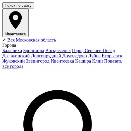
Поиск по сайту
Ивантеевка
✓
Вся Московская область
Города
Балашиха
Бронницы
Воскресенск
Город Сергиев Посад
Дзержинский
Долгопрудный
Домодедово
Дубна
Егорьевск
Жуковский
Звенигород
Ивантеевка
Кашира
Клин
Показать
все города