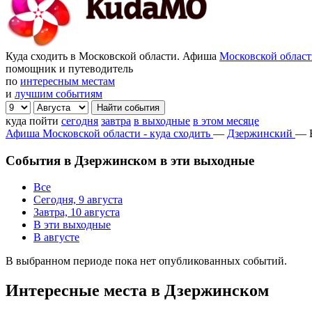
Куда сходить в Московской области. Афиша
Московской облас
помощник и путеводитель
по
интересным местам
и
лучшим событиям
куда пойти
сегодня
завтра
в выходные
в этом месяце
Афиша Московской области - куда сходить
—
Дзержинский
—
События в Дзержинском в эти выходные
Все
Сегодня, 9 августа
Завтра, 10 августа
В эти выходные
В августе
В выбранном периоде пока нет опубликованных событий.
Интересные места в Дзержинском