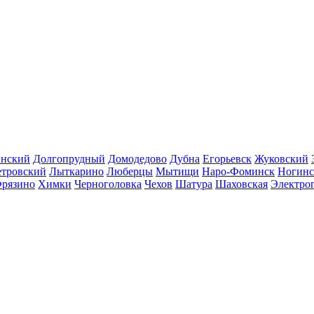
инский
Долгопрудный
Домодедово
Дубна
Егорьевск
Жуковский
етровский
Лыткарино
Люберцы
Мытищи
Наро-Фоминск
Ногинс
рязино
Химки
Черноголовка
Чехов
Шатура
Шаховская
Электро