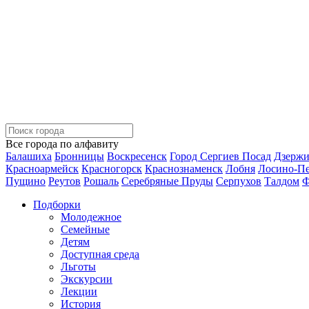
Все города по алфавиту
Балашиха
Бронницы
Воскресенск
Город Сергиев Посад
Дзерж
Красноармейск
Красногорск
Краснознаменск
Лобня
Лосино-П
Пущино
Реутов
Рошаль
Серебряные Пруды
Серпухов
Талдом
Ф
Подборки
Молодежное
Семейные
Детям
Доступная среда
Льготы
Экскурсии
Лекции
История