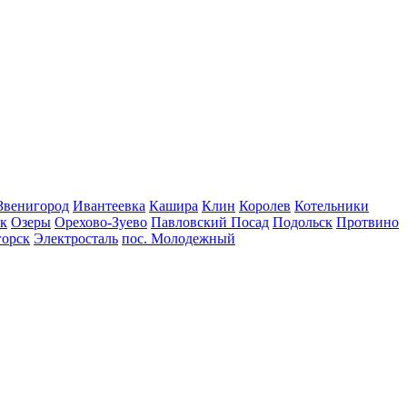
Звенигород
Ивантеевка
Кашира
Клин
Королев
Котельники
к
Озеры
Орехово-Зуево
Павловский Посад
Подольск
Протвино
горск
Электросталь
пос. Молодежный