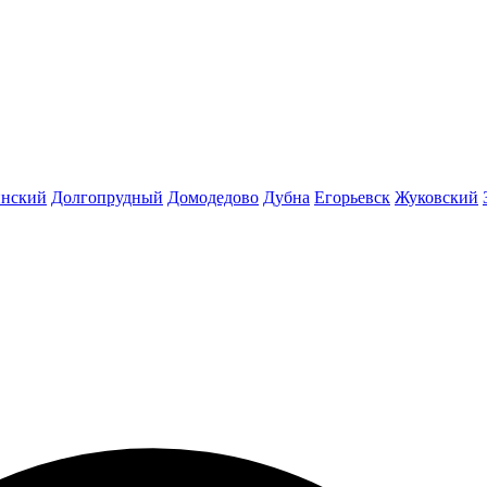
инский
Долгопрудный
Домодедово
Дубна
Егорьевск
Жуковский