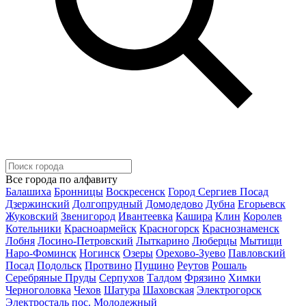
Все города по алфавиту
Балашиха
Бронницы
Воскресенск
Город Сергиев Посад
Дзержинский
Долгопрудный
Домодедово
Дубна
Егорьевск
Жуковский
Звенигород
Ивантеевка
Кашира
Клин
Королев
Котельники
Красноармейск
Красногорск
Краснознаменск
Лобня
Лосино-Петровский
Лыткарино
Люберцы
Мытищи
Наро-Фоминск
Ногинск
Озеры
Орехово-Зуево
Павловский
Посад
Подольск
Протвино
Пущино
Реутов
Рошаль
Серебряные Пруды
Серпухов
Талдом
Фрязино
Химки
Черноголовка
Чехов
Шатура
Шаховская
Электрогорск
Электросталь
пос. Молодежный