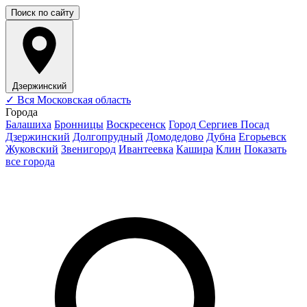
Поиск по сайту
Дзержинский
✓
Вся Московская область
Города
Балашиха
Бронницы
Воскресенск
Город Сергиев Посад
Дзержинский
Долгопрудный
Домодедово
Дубна
Егорьевск
Жуковский
Звенигород
Ивантеевка
Кашира
Клин
Показать
все города