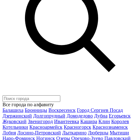
Все города по алфавиту
Балашиха
Бронницы
Воскресенск
Город Сергиев Посад
Дзержинский
Долгопрудный
Домодедово
Дубна
Егорьевск
Жуковский
Звенигород
Ивантеевка
Кашира
Клин
Королев
Котельники
Красноармейск
Красногорск
Краснознаменск
Лобня
Лосино-Петровский
Лыткарино
Люберцы
Мытищи
Наро-Фоминск
Ногинск
Озеры
Орехово-Зуево
Павловский