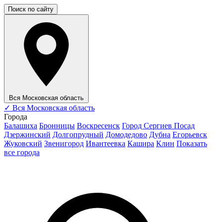
Поиск по сайту
Вся Московская область
✓
Вся Московская область
Города
Балашиха
Бронницы
Воскресенск
Город Сергиев Посад
Дзержинский
Долгопрудный
Домодедово
Дубна
Егорьевск
Жуковский
Звенигород
Ивантеевка
Кашира
Клин
Показать
все города