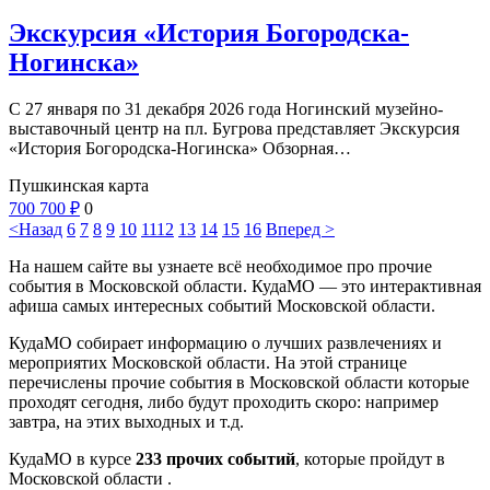
Экскурсия «История Богородска-
Ногинска»
С 27 января по 31 декабря 2026 года Ногинский музейно-
выставочный центр на пл. Бугрова представляет Экскурсия
«История Богородска-Ногинска» Обзорная…
Пушкинская карта
700
700
₽
0
<Назад
6
7
8
9
10
11
12
13
14
15
16
Вперед >
На нашем сайте вы узнаете всё необходимое про прочие
события в Московской области. КудаМО — это интерактивная
афиша самых интересных событий Московской области.
КудаМО собирает информацию о лучших развлечениях и
мероприятих Московской области. На этой странице
перечислены прочие события в Московской области которые
проходят сегодня, либо будут проходить скоро: например
завтра, на этих выходных и т.д.
КудаМО в курсе
233 прочих событий
, которые пройдут в
Московской области .