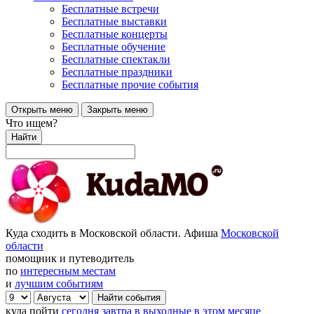
Бесплатные встречи
Бесплатные выставки
Бесплатные концерты
Бесплатные обучение
Бесплатные спектакли
Бесплатные праздники
Бесплатные прочие события
Открыть меню
Закрыть меню
Что ищем?
Найти
Куда сходить в Московской области. Афиша
Московской
области
помощник и путеводитель
по
интересным местам
и
лучшим событиям
куда пойти
сегодня
завтра
в выходные
в этом месяце