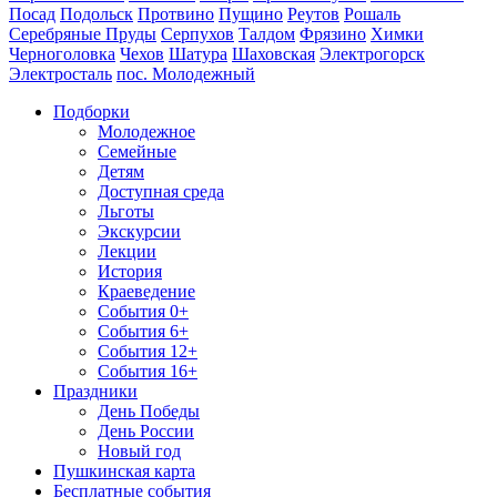
Посад
Подольск
Протвино
Пущино
Реутов
Рошаль
Серебряные Пруды
Серпухов
Талдом
Фрязино
Химки
Черноголовка
Чехов
Шатура
Шаховская
Электрогорск
Электросталь
пос. Молодежный
Подборки
Молодежное
Семейные
Детям
Доступная среда
Льготы
Экскурсии
Лекции
История
Краеведение
События 0+
События 6+
События 12+
События 16+
Праздники
День Победы
День России
Новый год
Пушкинская карта
Бесплатные события