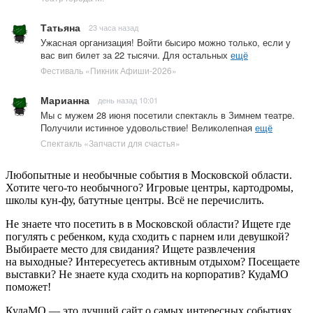
Татьяна
23 часа назад
Ужасная организация! Войти бысиро можно только, если у
вас вип билет за 22 тысячи. Для остальных
ещё
Фестиваль «Пикник Афиши-2026»
Марианна
день назад 10:01
Мы с мужем 28 июня посетили спектакль в Зимнем театре.
Получили истинное удовольствие! Великолепная
ещё
Спектакль «Запчасти для счастья»
Любопытные и необычные события в Московской области.
Хотите чего-то необычного? Игровые центры, картодромы,
школы кун-фу, батутные центры. Всё не перечислить.
Не знаете что посетить в в Московской области? Ищете где
погулять с ребенком, куда сходить с парнем или девушкой?
Выбираете место для свидания? Ищете развлечения
на выходные? Интересуетесь активным отдыхом? Посещаете
выставки? Не знаете куда сходить на корпоратив? КудаМО
поможет!
КудаМО — это лучший сайт о самых интересных событиях