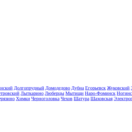
инский
Долгопрудный
Домодедово
Дубна
Егорьевск
Жуковский
етровский
Лыткарино
Люберцы
Мытищи
Наро-Фоминск
Ногинс
рязино
Химки
Черноголовка
Чехов
Шатура
Шаховская
Электро