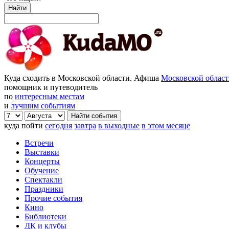
Найти
Куда сходить в Московской области. Афиша
Московской облас
помощник и путеводитель
по
интересным местам
и
лучшим событиям
куда пойти
сегодня
завтра
в выходные
в этом месяце
Встречи
Выставки
Концерты
Обучение
Спектакли
Праздники
Прочие события
Кино
Библиотеки
ДК и клубы