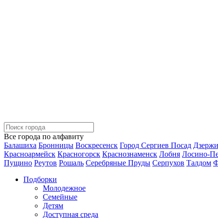
Все города по алфавиту
Балашиха
Бронницы
Воскресенск
Город Сергиев Посад
Дзерж
Красноармейск
Красногорск
Краснознаменск
Лобня
Лосино-П
Пущино
Реутов
Рошаль
Серебряные Пруды
Серпухов
Талдом
Ф
Подборки
Молодежное
Семейные
Детям
Доступная среда