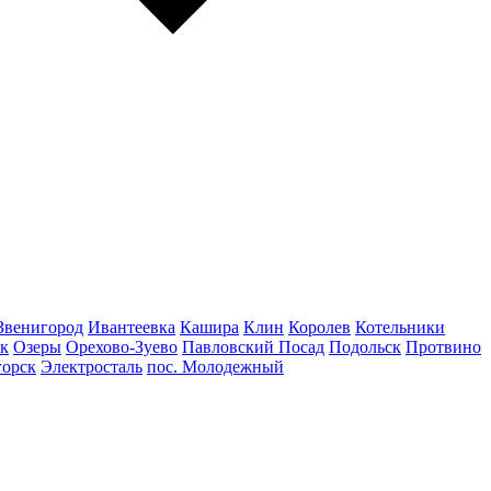
Звенигород
Ивантеевка
Кашира
Клин
Королев
Котельники
к
Озеры
Орехово-Зуево
Павловский Посад
Подольск
Протвино
горск
Электросталь
пос. Молодежный