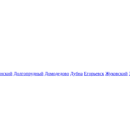
инский
Долгопрудный
Домодедово
Дубна
Егорьевск
Жуковский