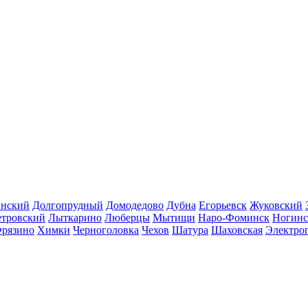
инский
Долгопрудный
Домодедово
Дубна
Егорьевск
Жуковский
етровский
Лыткарино
Люберцы
Мытищи
Наро-Фоминск
Ногинс
рязино
Химки
Черноголовка
Чехов
Шатура
Шаховская
Электро