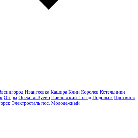
Звенигород
Ивантеевка
Кашира
Клин
Королев
Котельники
к
Озеры
Орехово-Зуево
Павловский Посад
Подольск
Протвино
горск
Электросталь
пос. Молодежный