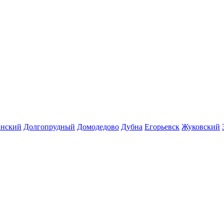
инский
Долгопрудный
Домодедово
Дубна
Егорьевск
Жуковский