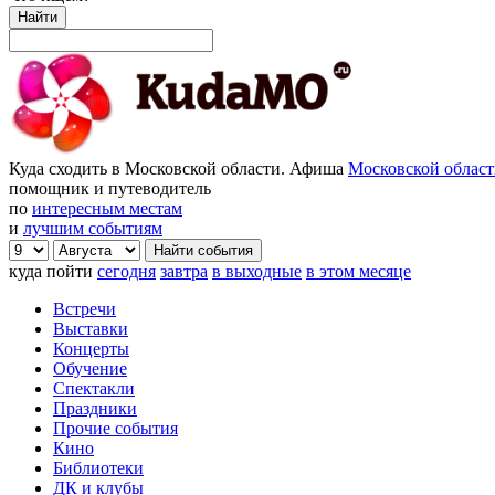
Найти
Куда сходить в Московской области. Афиша
Московской облас
помощник и путеводитель
по
интересным местам
и
лучшим событиям
куда пойти
сегодня
завтра
в выходные
в этом месяце
Встречи
Выставки
Концерты
Обучение
Спектакли
Праздники
Прочие события
Кино
Библиотеки
ДК и клубы