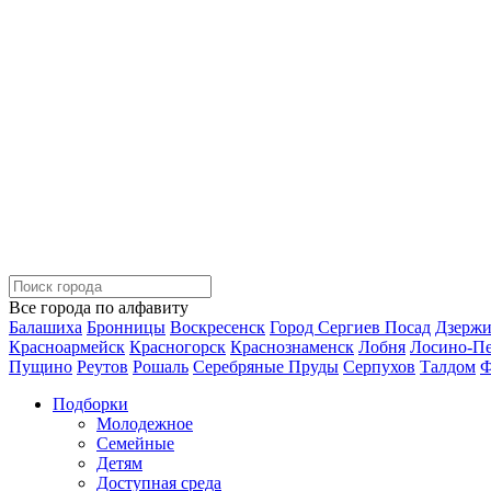
Все города по алфавиту
Балашиха
Бронницы
Воскресенск
Город Сергиев Посад
Дзерж
Красноармейск
Красногорск
Краснознаменск
Лобня
Лосино-П
Пущино
Реутов
Рошаль
Серебряные Пруды
Серпухов
Талдом
Ф
Подборки
Молодежное
Семейные
Детям
Доступная среда