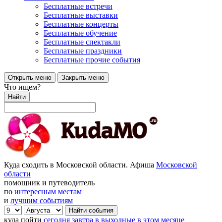
Бесплатные встречи
Бесплатные выставки
Бесплатные концерты
Бесплатные обучение
Бесплатные спектакли
Бесплатные праздники
Бесплатные прочие события
Открыть меню
Закрыть меню
Что ищем?
Найти
Куда сходить в Московской области. Афиша
Московской
области
помощник и путеводитель
по
интересным местам
и
лучшим событиям
куда пойти
сегодня
завтра
в выходные
в этом месяце