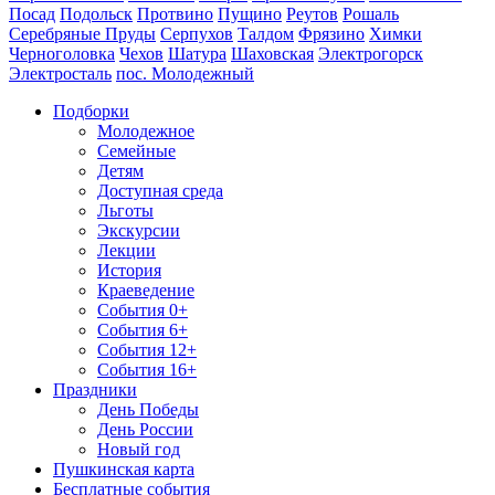
Посад
Подольск
Протвино
Пущино
Реутов
Рошаль
Серебряные Пруды
Серпухов
Талдом
Фрязино
Химки
Черноголовка
Чехов
Шатура
Шаховская
Электрогорск
Электросталь
пос. Молодежный
Подборки
Молодежное
Семейные
Детям
Доступная среда
Льготы
Экскурсии
Лекции
История
Краеведение
События 0+
События 6+
События 12+
События 16+
Праздники
День Победы
День России
Новый год
Пушкинская карта
Бесплатные события