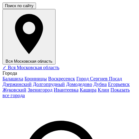
Поиск по сайту
Вся Московская область
✓
Вся Московская область
Города
Балашиха
Бронницы
Воскресенск
Город Сергиев Посад
Дзержинский
Долгопрудный
Домодедово
Дубна
Егорьевск
Жуковский
Звенигород
Ивантеевка
Кашира
Клин
Показать
все города