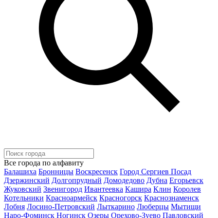
Все города по алфавиту
Балашиха
Бронницы
Воскресенск
Город Сергиев Посад
Дзержинский
Долгопрудный
Домодедово
Дубна
Егорьевск
Жуковский
Звенигород
Ивантеевка
Кашира
Клин
Королев
Котельники
Красноармейск
Красногорск
Краснознаменск
Лобня
Лосино-Петровский
Лыткарино
Люберцы
Мытищи
Наро-Фоминск
Ногинск
Озеры
Орехово-Зуево
Павловский