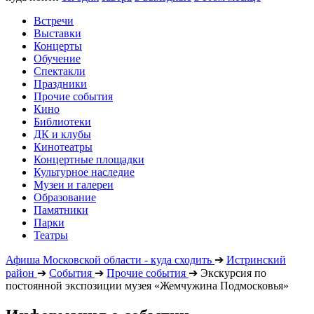
Встречи
Выставки
Концерты
Обучение
Спектакли
Праздники
Прочие события
Кино
Библиотеки
ДК и клубы
Кинотеатры
Концертные площадки
Культурное наследие
Музеи и галереи
Образование
Памятники
Парки
Театры
Афиша Московской области - куда сходить
➔
Истринский
район
➔
События
➔
Прочие события
➔
Экскурсия по
постоянной экспозиции музея «Жемчужина Подмосковья»