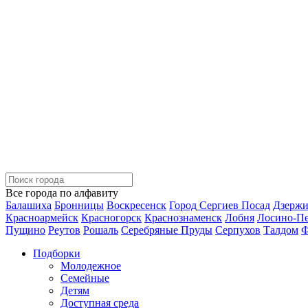
Все города по алфавиту
Балашиха
Бронницы
Воскресенск
Город Сергиев Посад
Дзерж
Красноармейск
Красногорск
Краснознаменск
Лобня
Лосино-П
Пущино
Реутов
Рошаль
Серебряные Пруды
Серпухов
Талдом
Ф
Подборки
Молодежное
Семейные
Детям
Доступная среда