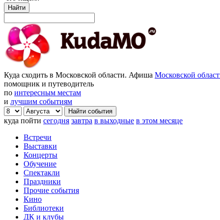
Найти
Куда сходить в Московской области. Афиша
Московской облас
помощник и путеводитель
по
интересным местам
и
лучшим событиям
куда пойти
сегодня
завтра
в выходные
в этом месяце
Встречи
Выставки
Концерты
Обучение
Спектакли
Праздники
Прочие события
Кино
Библиотеки
ДК и клубы