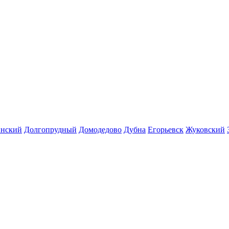
инский
Долгопрудный
Домодедово
Дубна
Егорьевск
Жуковский