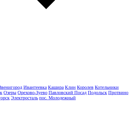
Звенигород
Ивантеевка
Кашира
Клин
Королев
Котельники
к
Озеры
Орехово-Зуево
Павловский Посад
Подольск
Протвино
горск
Электросталь
пос. Молодежный