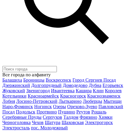
Все города по алфавиту
Балашиха
Бронницы
Воскресенск
Город Сергиев Посад
Дзержинский
Долгопрудный
Домодедово
Дубна
Егорьевск
Жуковский
Звенигород
Ивантеевка
Кашира
Клин
Королев
Котельники
Красноармейск
Красногорск
Краснознаменск
Лобня
Лосино-Петровский
Лыткарино
Люберцы
Мытищи
Наро-Фоминск
Ногинск
Озеры
Орехово-Зуево
Павловский
Посад
Подольск
Протвино
Пущино
Реутов
Рошаль
Серебряные Пруды
Серпухов
Талдом
Фрязино
Химки
Черноголовка
Чехов
Шатура
Шаховская
Электрогорск
Электросталь
пос. Молодежный