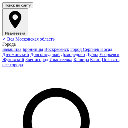
Поиск по сайту
Ивантеевка
✓
Вся Московская область
Города
Балашиха
Бронницы
Воскресенск
Город Сергиев Посад
Дзержинский
Долгопрудный
Домодедово
Дубна
Егорьевск
Жуковский
Звенигород
Ивантеевка
Кашира
Клин
Показать
все города