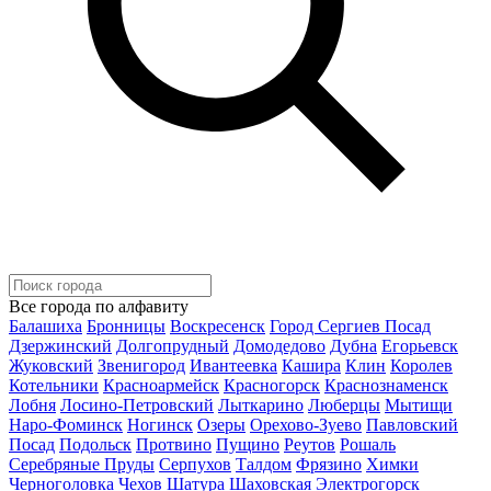
Все города по алфавиту
Балашиха
Бронницы
Воскресенск
Город Сергиев Посад
Дзержинский
Долгопрудный
Домодедово
Дубна
Егорьевск
Жуковский
Звенигород
Ивантеевка
Кашира
Клин
Королев
Котельники
Красноармейск
Красногорск
Краснознаменск
Лобня
Лосино-Петровский
Лыткарино
Люберцы
Мытищи
Наро-Фоминск
Ногинск
Озеры
Орехово-Зуево
Павловский
Посад
Подольск
Протвино
Пущино
Реутов
Рошаль
Серебряные Пруды
Серпухов
Талдом
Фрязино
Химки
Черноголовка
Чехов
Шатура
Шаховская
Электрогорск