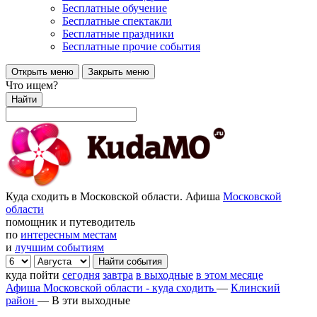
Бесплатные обучение
Бесплатные спектакли
Бесплатные праздники
Бесплатные прочие события
Открыть меню
Закрыть меню
Что ищем?
Найти
Куда сходить в Московской области. Афиша
Московской
области
помощник и путеводитель
по
интересным местам
и
лучшим событиям
куда пойти
сегодня
завтра
в выходные
в этом месяце
Афиша Московской области - куда сходить
—
Клинский
район
—
В эти выходные