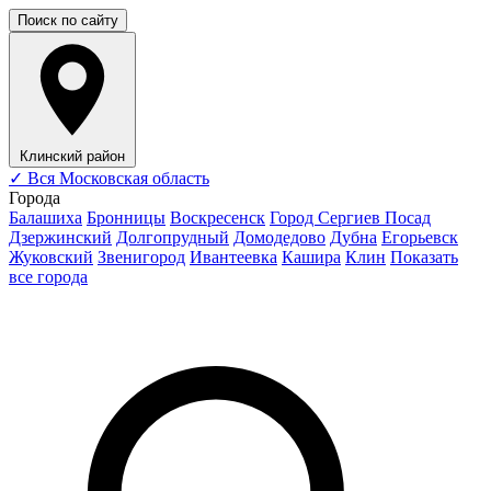
Поиск по сайту
Клинский район
✓
Вся Московская область
Города
Балашиха
Бронницы
Воскресенск
Город Сергиев Посад
Дзержинский
Долгопрудный
Домодедово
Дубна
Егорьевск
Жуковский
Звенигород
Ивантеевка
Кашира
Клин
Показать
все города