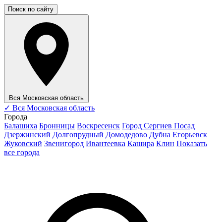
Поиск по сайту
Вся Московская область
✓
Вся Московская область
Города
Балашиха
Бронницы
Воскресенск
Город Сергиев Посад
Дзержинский
Долгопрудный
Домодедово
Дубна
Егорьевск
Жуковский
Звенигород
Ивантеевка
Кашира
Клин
Показать
все города