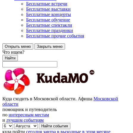
Бесплатные встречи
Бесплатные выставки
Бесплатные концерты
Бесплатные обучение
Бесплатные спектакли
Бесплатные праздники
Бесплатные прочие события
Открыть меню
Закрыть меню
Что ищем?
Найти
Куда сходить в Московской области. Афиша
Московской
области
помощник и путеводитель
по
интересным местам
и
лучшим событиям
куда пойти
сегодня
завтра
в выходные
в этом месяце