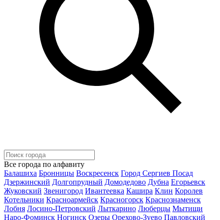
Все города по алфавиту
Балашиха
Бронницы
Воскресенск
Город Сергиев Посад
Дзержинский
Долгопрудный
Домодедово
Дубна
Егорьевск
Жуковский
Звенигород
Ивантеевка
Кашира
Клин
Королев
Котельники
Красноармейск
Красногорск
Краснознаменск
Лобня
Лосино-Петровский
Лыткарино
Люберцы
Мытищи
Наро-Фоминск
Ногинск
Озеры
Орехово-Зуево
Павловский