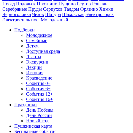
Посад
Подольск
Протвино
Пущино
Реутов
Рошаль
Серебряные Пруды
Серпухов
Талдом
Фрязино
Химки
Черноголовка
Чехов
Шатура
Шаховская
Электрогорск
Электросталь
пос. Молодежный
Подборки
Молодежное
Семейные
Детям
Доступная среда
Льготы
Экскурсии
Лекции
История
Краеведение
События 0+
События 6+
События 12+
События 16+
Праздники
День Победы
День России
Новый год
Пушкинская карта
Бесплатные события