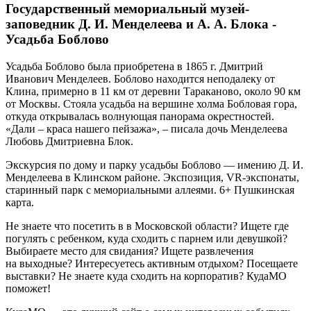
Государственный мемориальный музей-
заповедник Д. И. Менделеева и А. А. Блока -
Усадьба Боблово
Усадьба Боблово была приобретена в 1865 г. Дмитрий
Иванович Менделеев. Боблово находится неподалеку от
Клина, примерно в 11 км от деревни Тараканово, около 90 км
от Москвы. Стояла усадьба на вершине холма Бобловая гора,
откуда открывалась волнующая панорама окрестностей.
«Дали – краса нашего пейзажа», – писала дочь Менделеева
Любовь Дмитриевна Блок.
Экскурсия по дому и парку усадьбы Боблово — имению Д. И.
Менделеева в Клинском районе. Экспозиция, VR-экспонаты,
старинный парк с мемориальными аллеями. 6+ Пушкинская
карта.
Не знаете что посетить в в Московской области? Ищете где
погулять с ребенком, куда сходить с парнем или девушкой?
Выбираете место для свидания? Ищете развлечения
на выходные? Интересуетесь активным отдыхом? Посещаете
выставки? Не знаете куда сходить на корпоратив? КудаМО
поможет!