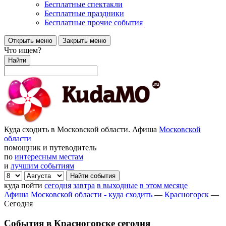
Бесплатные спектакли
Бесплатные праздники
Бесплатные прочие события
Открыть меню
Закрыть меню
Что ищем?
Найти
Куда сходить в Московской области. Афиша
Московской
области
помощник и путеводитель
по
интересным местам
и
лучшим событиям
куда пойти
сегодня
завтра
в выходные
в этом месяце
Афиша Московской области - куда сходить
—
Красногорск
—
Сегодня
События в Красногорске сегодня