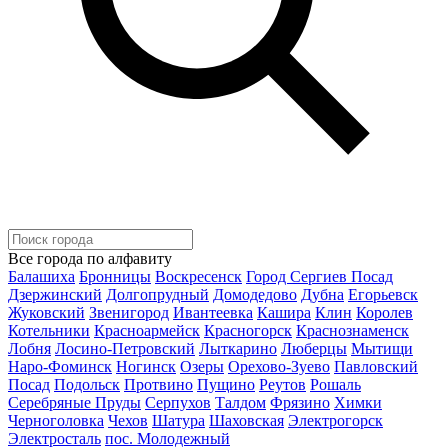
Все города по алфавиту
Балашиха
Бронницы
Воскресенск
Город Сергиев Посад
Дзержинский
Долгопрудный
Домодедово
Дубна
Егорьевск
Жуковский
Звенигород
Ивантеевка
Кашира
Клин
Королев
Котельники
Красноармейск
Красногорск
Краснознаменск
Лобня
Лосино-Петровский
Лыткарино
Люберцы
Мытищи
Наро-Фоминск
Ногинск
Озеры
Орехово-Зуево
Павловский
Посад
Подольск
Протвино
Пущино
Реутов
Рошаль
Серебряные Пруды
Серпухов
Талдом
Фрязино
Химки
Черноголовка
Чехов
Шатура
Шаховская
Электрогорск
Электросталь
пос. Молодежный