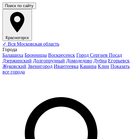
Поиск по сайту
Красногорск
✓
Вся Московская область
Города
Балашиха
Бронницы
Воскресенск
Город Сергиев Посад
Дзержинский
Долгопрудный
Домодедово
Дубна
Егорьевск
Жуковский
Звенигород
Ивантеевка
Кашира
Клин
Показать
все города