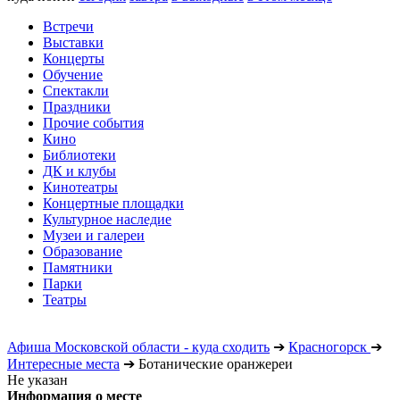
Встречи
Выставки
Концерты
Обучение
Спектакли
Праздники
Прочие события
Кино
Библиотеки
ДК и клубы
Кинотеатры
Концертные площадки
Культурное наследие
Музеи и галереи
Образование
Памятники
Парки
Театры
Афиша Московской области - куда сходить
➔
Красногорск
➔
Интересные места
➔
Ботанические оранжереи
Не указан
Информация о месте