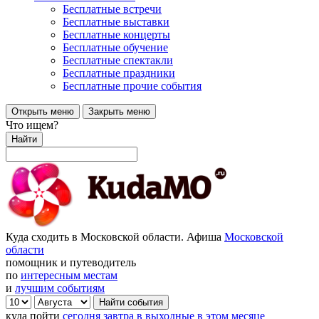
Бесплатные встречи
Бесплатные выставки
Бесплатные концерты
Бесплатные обучение
Бесплатные спектакли
Бесплатные праздники
Бесплатные прочие события
Открыть меню
Закрыть меню
Что ищем?
Найти
Куда сходить в Московской области. Афиша
Московской
области
помощник и путеводитель
по
интересным местам
и
лучшим событиям
куда пойти
сегодня
завтра
в выходные
в этом месяце