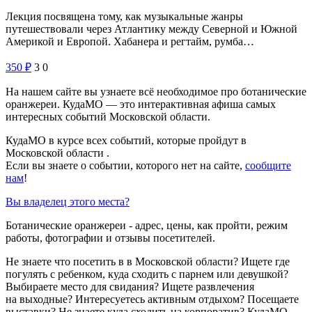
Лекция посвящена тому, как музыкальные жанры
путешествовали через Атлантику между Северной и Южной
Америкой и Европой. Хабанера и регтайм, румба…
350
₽
3
0
На нашем сайте вы узнаете всё необходимое про ботанические
оранжереи. КудаМО — это интерактивная афиша самых
интересных событий Московской области.
КудаМО в курсе всех событий, которые пройдут в
Московской области .
Если вы знаете о событии, которого нет на сайте,
сообщите
нам
!
Вы владелец этого места?
Ботанические оранжереи - адрес, цены, как пройти, режим
работы, фотографии и отзывы посетителей.
Не знаете что посетить в в Московской области? Ищете где
погулять с ребенком, куда сходить с парнем или девушкой?
Выбираете место для свидания? Ищете развлечения
на выходные? Интересуетесь активным отдыхом? Посещаете
выставки? Не знаете куда сходить на корпоратив? КудаМО