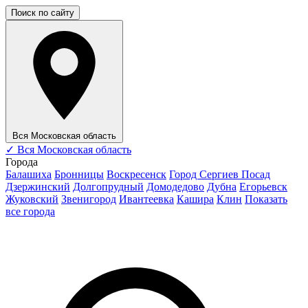
Поиск по сайту
Вся Московская область
✓
Вся Московская область
Города
Балашиха
Бронницы
Воскресенск
Город Сергиев Посад
Дзержинский
Долгопрудный
Домодедово
Дубна
Егорьевск
Жуковский
Звенигород
Ивантеевка
Кашира
Клин
Показать
все города