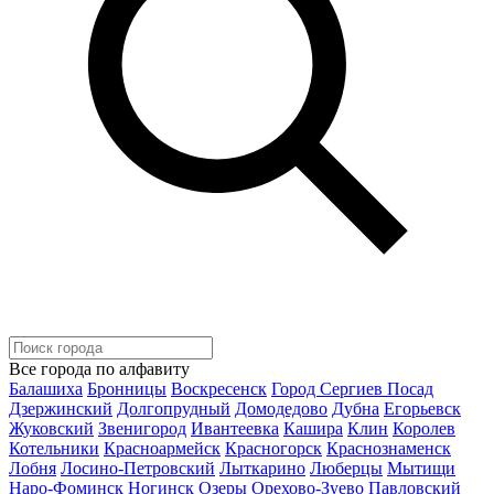
Все города по алфавиту
Балашиха
Бронницы
Воскресенск
Город Сергиев Посад
Дзержинский
Долгопрудный
Домодедово
Дубна
Егорьевск
Жуковский
Звенигород
Ивантеевка
Кашира
Клин
Королев
Котельники
Красноармейск
Красногорск
Краснознаменск
Лобня
Лосино-Петровский
Лыткарино
Люберцы
Мытищи
Наро-Фоминск
Ногинск
Озеры
Орехово-Зуево
Павловский