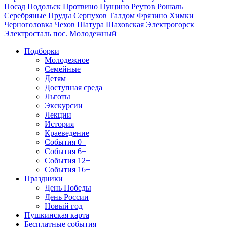
Посад
Подольск
Протвино
Пущино
Реутов
Рошаль
Серебряные Пруды
Серпухов
Талдом
Фрязино
Химки
Черноголовка
Чехов
Шатура
Шаховская
Электрогорск
Электросталь
пос. Молодежный
Подборки
Молодежное
Семейные
Детям
Доступная среда
Льготы
Экскурсии
Лекции
История
Краеведение
События 0+
События 6+
События 12+
События 16+
Праздники
День Победы
День России
Новый год
Пушкинская карта
Бесплатные события