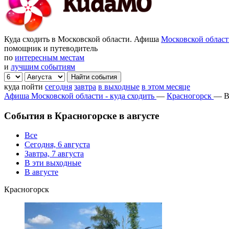
Куда сходить в Московской области. Афиша
Московской облас
помощник и путеводитель
по
интересным местам
и
лучшим событиям
куда пойти
сегодня
завтра
в выходные
в этом месяце
Афиша Московской области - куда сходить
—
Красногорск
—
В
События в Красногорске в августе
Все
Сегодня, 6 августа
Завтра, 7 августа
В эти выходные
В августе
Красногорск