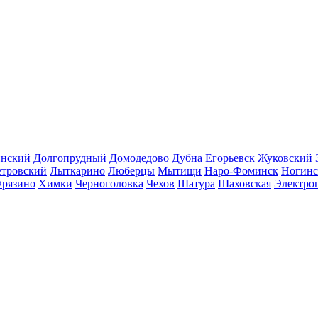
инский
Долгопрудный
Домодедово
Дубна
Егорьевск
Жуковский
етровский
Лыткарино
Люберцы
Мытищи
Наро-Фоминск
Ногинс
рязино
Химки
Черноголовка
Чехов
Шатура
Шаховская
Электро