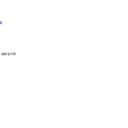
ти
 августе