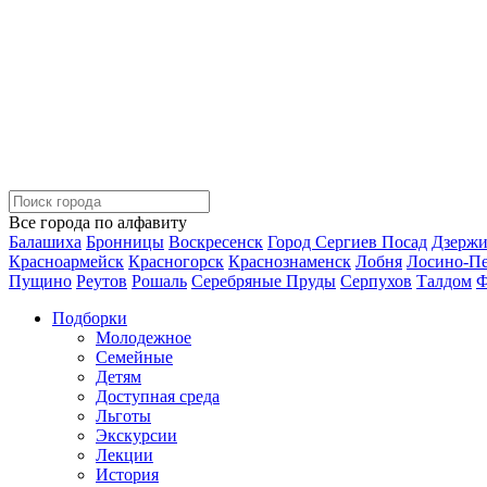
Все города по алфавиту
Балашиха
Бронницы
Воскресенск
Город Сергиев Посад
Дзерж
Красноармейск
Красногорск
Краснознаменск
Лобня
Лосино-П
Пущино
Реутов
Рошаль
Серебряные Пруды
Серпухов
Талдом
Ф
Подборки
Молодежное
Семейные
Детям
Доступная среда
Льготы
Экскурсии
Лекции
История