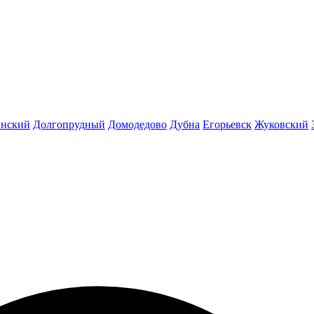
инский
Долгопрудный
Домодедово
Дубна
Егорьевск
Жуковский