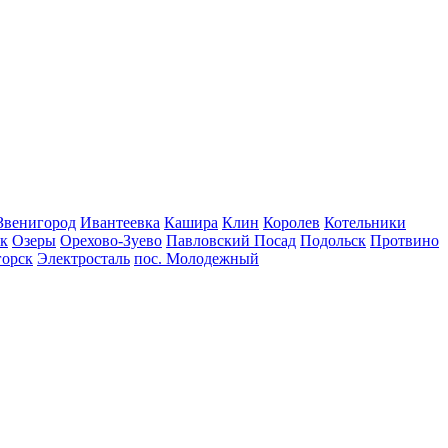
Звенигород
Ивантеевка
Кашира
Клин
Королев
Котельники
к
Озеры
Орехово-Зуево
Павловский Посад
Подольск
Протвино
горск
Электросталь
пос. Молодежный