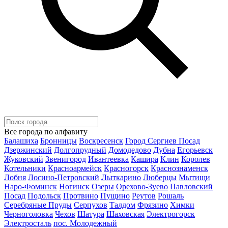
Все города по алфавиту
Балашиха
Бронницы
Воскресенск
Город Сергиев Посад
Дзержинский
Долгопрудный
Домодедово
Дубна
Егорьевск
Жуковский
Звенигород
Ивантеевка
Кашира
Клин
Королев
Котельники
Красноармейск
Красногорск
Краснознаменск
Лобня
Лосино-Петровский
Лыткарино
Люберцы
Мытищи
Наро-Фоминск
Ногинск
Озеры
Орехово-Зуево
Павловский
Посад
Подольск
Протвино
Пущино
Реутов
Рошаль
Серебряные Пруды
Серпухов
Талдом
Фрязино
Химки
Черноголовка
Чехов
Шатура
Шаховская
Электрогорск
Электросталь
пос. Молодежный