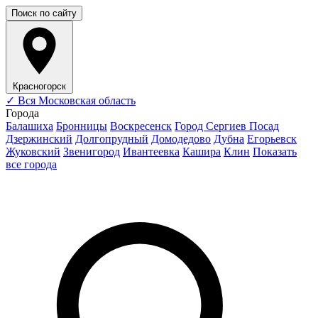
Поиск по сайту
Красногорск
✓
Вся Московская область
Города
Балашиха
Бронницы
Воскресенск
Город Сергиев Посад
Дзержинский
Долгопрудный
Домодедово
Дубна
Егорьевск
Жуковский
Звенигород
Ивантеевка
Кашира
Клин
Показать
все города