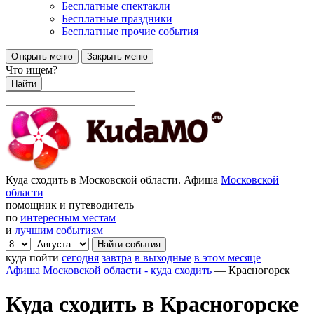
Бесплатные спектакли
Бесплатные праздники
Бесплатные прочие события
Открыть меню
Закрыть меню
Что ищем?
Найти
Куда сходить в Московской области. Афиша
Московской
области
помощник и путеводитель
по
интересным местам
и
лучшим событиям
куда пойти
сегодня
завтра
в выходные
в этом месяце
Афиша Московской области - куда сходить
—
Красногорск
Куда сходить в Красногорске