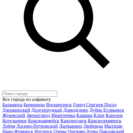
Все города по алфавиту
Балашиха
Бронницы
Воскресенск
Город Сергиев Посад
Дзержинский
Долгопрудный
Домодедово
Дубна
Егорьевск
Жуковский
Звенигород
Ивантеевка
Кашира
Клин
Королев
Котельники
Красноармейск
Красногорск
Краснознаменск
Лобня
Лосино-Петровский
Лыткарино
Люберцы
Мытищи
Наро-Фоминск
Ногинск
Озеры
Орехово-Зуево
Павловский