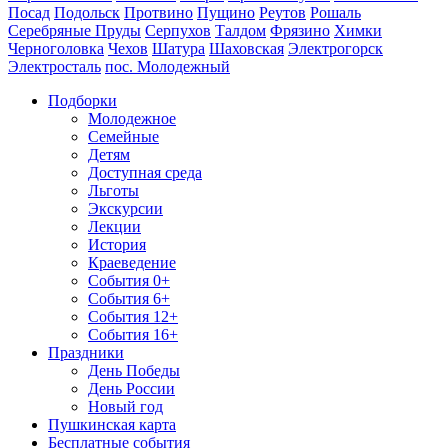
Посад
Подольск
Протвино
Пущино
Реутов
Рошаль
Серебряные Пруды
Серпухов
Талдом
Фрязино
Химки
Черноголовка
Чехов
Шатура
Шаховская
Электрогорск
Электросталь
пос. Молодежный
Подборки
Молодежное
Семейные
Детям
Доступная среда
Льготы
Экскурсии
Лекции
История
Краеведение
События 0+
События 6+
События 12+
События 16+
Праздники
День Победы
День России
Новый год
Пушкинская карта
Бесплатные события