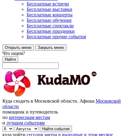
Бесплатные встречи
Бесплатные выставки
Бесплатные концерты
Бесплатные обучение
Бесплатные спектакли
Бесплатные праздники
Бесплатные прочие события
Открыть меню
Закрыть меню
Что ищем?
Найти
Куда сходить в Московской области. Афиша
Московской
области
помощник и путеводитель
по
интересным местам
и
лучшим событиям
куда пойти
сегодня
завтра
в выходные
в этом месяце