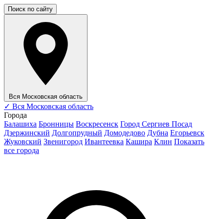
Поиск по сайту
Вся Московская область
✓
Вся Московская область
Города
Балашиха
Бронницы
Воскресенск
Город Сергиев Посад
Дзержинский
Долгопрудный
Домодедово
Дубна
Егорьевск
Жуковский
Звенигород
Ивантеевка
Кашира
Клин
Показать
все города