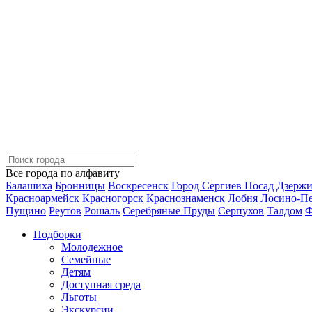
Все города по алфавиту
Балашиха
Бронницы
Воскресенск
Город Сергиев Посад
Дзерж
Красноармейск
Красногорск
Краснознаменск
Лобня
Лосино-П
Пущино
Реутов
Рошаль
Серебряные Пруды
Серпухов
Талдом
Ф
Подборки
Молодежное
Семейные
Детям
Доступная среда
Льготы
Экскурсии