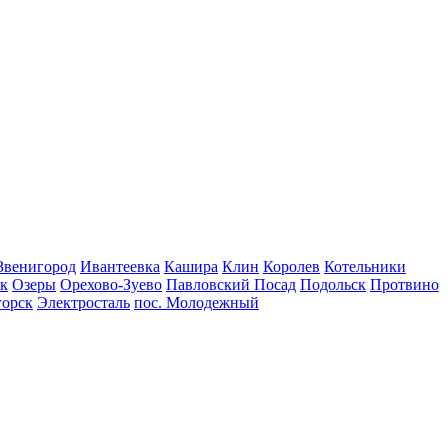
Звенигород
Ивантеевка
Кашира
Клин
Королев
Котельники
к
Озеры
Орехово-Зуево
Павловский Посад
Подольск
Протвино
горск
Электросталь
пос. Молодежный