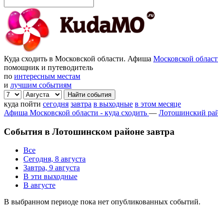
Куда сходить в Московской области. Афиша
Московской облас
помощник и путеводитель
по
интересным местам
и
лучшим событиям
куда пойти
сегодня
завтра
в выходные
в этом месяце
Афиша Московской области - куда сходить
—
Лотошинский ра
События в Лотошинском районе завтра
Все
Сегодня, 8 августа
Завтра, 9 августа
В эти выходные
В августе
В выбранном периоде пока нет опубликованных событий.