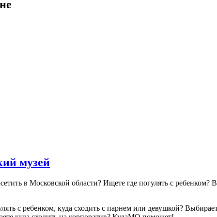
не
кий музей
посетить в Московской области? Ищете где погулять с ребенком
гулять с ребенком, куда сходить с парнем или девушкой? Выбира
аете куда сходить на корпоратив? КудаМО поможет!