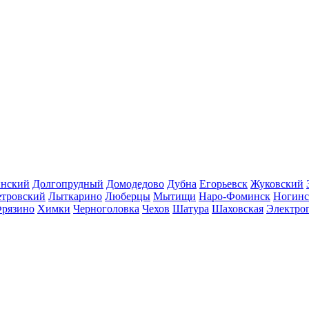
инский
Долгопрудный
Домодедово
Дубна
Егорьевск
Жуковский
етровский
Лыткарино
Люберцы
Мытищи
Наро-Фоминск
Ногинс
рязино
Химки
Черноголовка
Чехов
Шатура
Шаховская
Электро