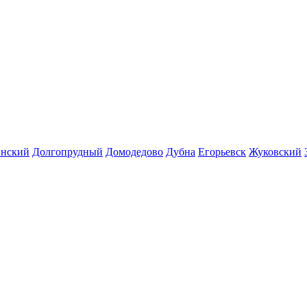
инский
Долгопрудный
Домодедово
Дубна
Егорьевск
Жуковский