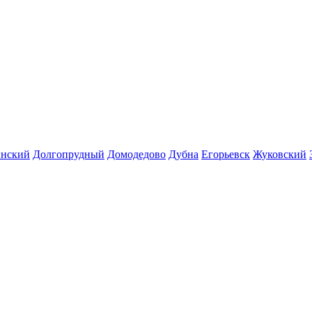
инский
Долгопрудный
Домодедово
Дубна
Егорьевск
Жуковский