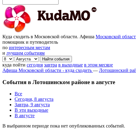
Куда сходить в Московской области. Афиша
Московской облас
помощник и путеводитель
по
интересным местам
и
лучшим событиям
куда пойти
сегодня
завтра
в выходные
в этом месяце
Афиша Московской области - куда сходить
—
Лотошинский ра
События в Лотошинском районе в августе
Все
Сегодня, 8 августа
Завтра, 9 августа
В эти выходные
В августе
В выбранном периоде пока нет опубликованных событий.