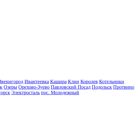
Звенигород
Ивантеевка
Кашира
Клин
Королев
Котельники
к
Озеры
Орехово-Зуево
Павловский Посад
Подольск
Протвино
горск
Электросталь
пос. Молодежный