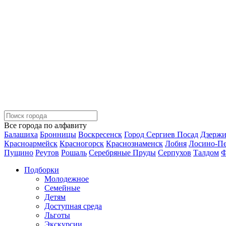
Все города по алфавиту
Балашиха
Бронницы
Воскресенск
Город Сергиев Посад
Дзерж
Красноармейск
Красногорск
Краснознаменск
Лобня
Лосино-П
Пущино
Реутов
Рошаль
Серебряные Пруды
Серпухов
Талдом
Ф
Подборки
Молодежное
Семейные
Детям
Доступная среда
Льготы
Экскурсии