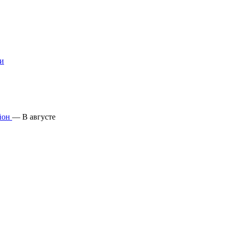
ти
йон
—
В августе