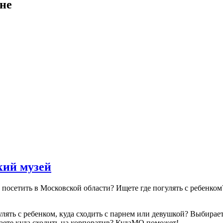
не
кий музей
то посетить в Московской области? Ищете где погулять с ребенк
гулять с ребенком, куда сходить с парнем или девушкой? Выбира
аете куда сходить на корпоратив? КудаМО поможет!