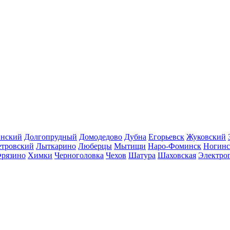
инский
Долгопрудный
Домодедово
Дубна
Егорьевск
Жуковский
етровский
Лыткарино
Люберцы
Мытищи
Наро-Фоминск
Ногинс
рязино
Химки
Черноголовка
Чехов
Шатура
Шаховская
Электро