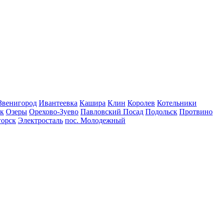
Звенигород
Ивантеевка
Кашира
Клин
Королев
Котельники
к
Озеры
Орехово-Зуево
Павловский Посад
Подольск
Протвино
горск
Электросталь
пос. Молодежный