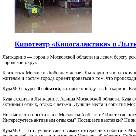
Кинотеатр «Киногалактика» в Лыт
Лыткарино — город в Московской области на левом берегу ре
городской округ.
Близость к Москве и Люберцам делает Лыткарино частью крупн
жителям и гостям города ориентироваться в том, что происходи
КудаМО в курсе
0 событий
, которые пройдут в Лыткарине. Есл
Куда сходить в Лыткарине. Афиша Московской области, Куда сх
активный отдых, отдых с детьми. Лучшие места и события Мос
Не знаете что посетить в в Московской области? Ищете где по
Интересуетесь активным отдыхом? Посещаете выставки? Не зн
КудаМО — это лучший сайт о самых интересных событиях Моско
лучшие события, музеи и выставки Московской области. Событ