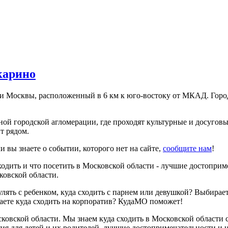
карино
ки Москвы, расположенный в 6 км к юго-востоку от МКАД. Гор
ой городской агломерации, где проходят культурные и досугов
т рядом.
и вы знаете о событии, которого нет на сайте,
сообщите нам
!
одить и что посетить в Московской области - лучшие достопримеч
ковской области.
гулять с ребенком, куда сходить с парнем или девушкой? Выбира
аете куда сходить на корпоратив? КудаМО поможет!
вской области. Мы знаем куда сходить в Московской области с
ия для детей и их родителей, лучшие достопримечательности и 