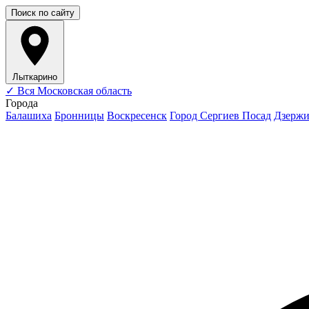
Поиск по сайту
Лыткарино
✓
Вся Московская область
Города
Балашиха
Бронницы
Воскресенск
Город Сергиев Посад
Дзерж