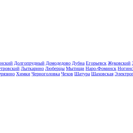
инский
Долгопрудный
Домодедово
Дубна
Егорьевск
Жуковский
етровский
Лыткарино
Люберцы
Мытищи
Наро-Фоминск
Ногинс
рязино
Химки
Черноголовка
Чехов
Шатура
Шаховская
Электро