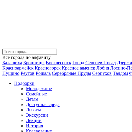
Все города по алфавиту
Балашиха
Бронницы
Воскресенск
Город Сергиев Посад
Дзерж
Красноармейск
Красногорск
Краснознаменск
Лобня
Лосино-П
Пущино
Реутов
Рошаль
Серебряные Пруды
Серпухов
Талдом
Ф
Подборки
Молодежное
Семейные
Детям
Доступная среда
Льготы
Экскурсии
Лекции
История
Краеведение