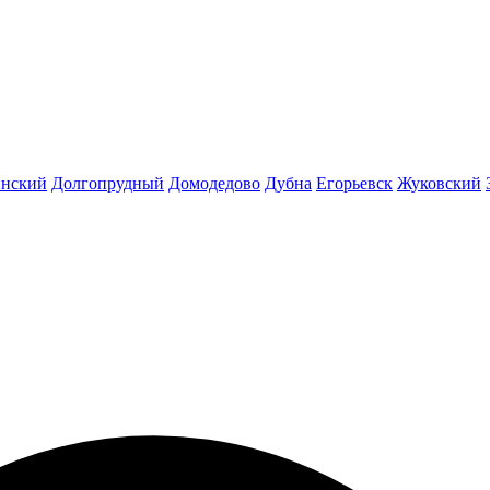
инский
Долгопрудный
Домодедово
Дубна
Егорьевск
Жуковский