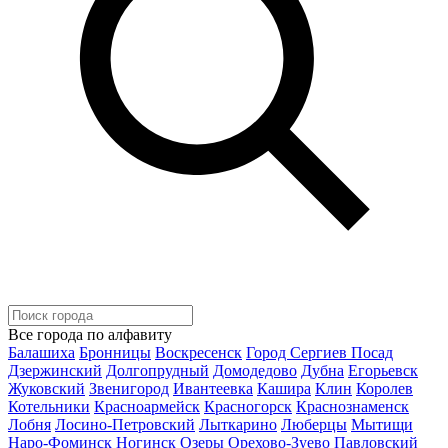
Все города по алфавиту
Балашиха
Бронницы
Воскресенск
Город Сергиев Посад
Дзержинский
Долгопрудный
Домодедово
Дубна
Егорьевск
Жуковский
Звенигород
Ивантеевка
Кашира
Клин
Королев
Котельники
Красноармейск
Красногорск
Краснознаменск
Лобня
Лосино-Петровский
Лыткарино
Люберцы
Мытищи
Наро-Фоминск
Ногинск
Озеры
Орехово-Зуево
Павловский