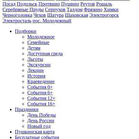
Посад
Подольск
Протвино
Пущино
Реутов
Рошаль
Серебряные Пруды
Серпухов
Талдом
Фрязино
Химки
Черноголовка
Чехов
Шатура
Шаховская
Электрогорск
Электросталь
пос. Молодежный
Подборки
Молодежное
Семейные
Детям
Доступная среда
Льготы
Экскурсии
Лекции
История
Краеведение
События 0+
События 6+
События 12+
События 16+
Праздники
День Победы
День России
Новый год
Пушкинская карта
Бесплатные события