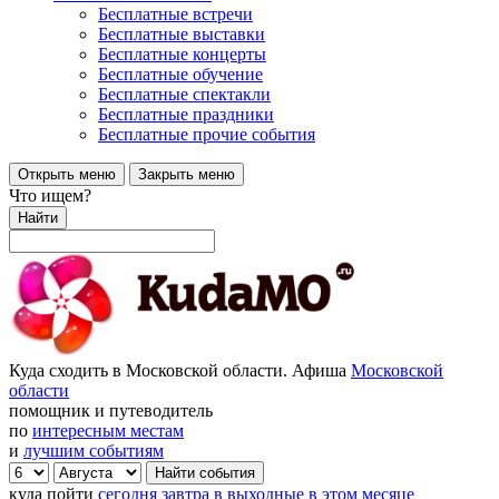
Бесплатные встречи
Бесплатные выставки
Бесплатные концерты
Бесплатные обучение
Бесплатные спектакли
Бесплатные праздники
Бесплатные прочие события
Открыть меню
Закрыть меню
Что ищем?
Найти
Куда сходить в Московской области. Афиша
Московской
области
помощник и путеводитель
по
интересным местам
и
лучшим событиям
куда пойти
сегодня
завтра
в выходные
в этом месяце