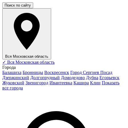
Поиск по сайту
Вся Московская область
✓
Вся Московская область
Города
Балашиха
Бронницы
Воскресенск
Город Сергиев Посад
Дзержинский
Долгопрудный
Домодедово
Дубна
Егорьевск
Жуковский
Звенигород
Ивантеевка
Кашира
Клин
Показать
все города